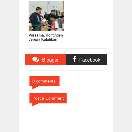
Operasional MKKS
Sah Jadi Doktor
SMK Ma’arif
Manajemen
Pendidikan UNNES
Porsema, Kontingen
Jepara Kalahkan
Kabupaten
Semarang pada Final
Lomba Voli Putra
MI/SD
Blogger
Facebook
Comments
Comments
0 comments:
Post a Comment