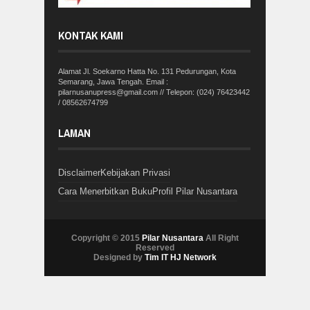
KONTAK KAMI
Alamat Jl. Soekarno Hatta No. 131 Pedurungan, Kota
Semarang, Jawa Tengah. Email :
pilarnusanupress@gmail.com // Telepon: (024) 76423442
/ 08562674799
LAMAN
Disclaimer
Kebijakan Privasi
Cara Menerbitkan Buku
Profil Pilar Nusantara
Copyright © 2015
Pilar Nusantara
All Right
Reserved
Designed by
Tim IT HJ Network