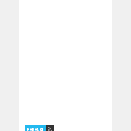
Item Reviewed:
RTD Bendung Greneng
Tunjungan Disosialisasikan
Rating:
5
Reviewed By:
Pilar Nusantara
RESENSI