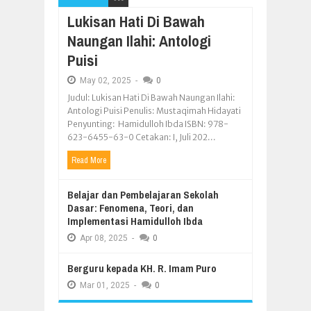
Lukisan Hati Di Bawah
Naungan Ilahi: Antologi
Puisi
May
02,
2025
-
0
Judul: Lukisan Hati Di Bawah Naungan Ilahi:
Antologi Puisi Penulis: Mustaqimah Hidayati
Penyunting: Hamidulloh Ibda ISBN: 978-
623-6455-63-0 Cetakan: I, Juli 202...
Read More
Belajar dan Pembelajaran Sekolah
Dasar: Fenomena, Teori, dan
Implementasi Hamidulloh Ibda
Apr
08,
2025
-
0
Berguru kepada KH. R. Imam Puro
Mar
01,
2025
-
0