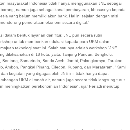
an masyarakat Indonesia tidak hanya menggunakan JNE sebagai
n barang, namun juga sebagai kanal pembayaran, khususnya kepada
sia yang belum memiliki akun bank. Hal ini sejalan dengan misi
mendorong pemerataan ekonomi secara digital.”
si dalam bentuk layanan dan fitur, JNE pun secara rutin
rkshop untuk memberikan edukasi kepada para UKM dalam
ajuan teknologi saat ini. Salah satunya adalah workshop “JNE
ng dilaksanakan di 18 kota, yaitu: Tanjung Pandan, Bengkulu,
, Bontang, Samarinda, Banda Aceh, Jambi, Palangkaraya, Tarakan,
o, Ambon, Pangkal Pinang, Cilegon, Kupang, dan Marataram. “Kami
dan kegiatan yang digagas oleh JNE ini, tidak hanya dapat
bangan UKM di tanah air, namun juga secara tidak langsung turut
lam meningkatkan perekonomian Indonesia”, ujar Feriadi menutup