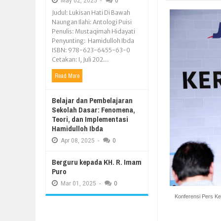
May
02,
2025
-
0
Judul: Lukisan Hati Di Bawah
Naungan Ilahi: Antologi Puisi
Penulis: Mustaqimah Hidayati
Penyunting: Hamidulloh Ibda
ISBN: 978-623-6455-63-0
Cetakan: I, Juli 202...
Read More
Belajar dan Pembelajaran
Sekolah Dasar: Fenomena,
Teori, dan Implementasi
Hamidulloh Ibda
Apr
08,
2025
-
0
Berguru kepada KH. R. Imam
Puro
Mar
01,
2025
-
0
Konferensi Pers Ke