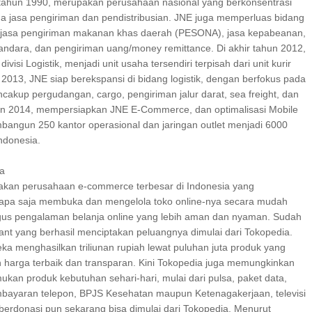
 tahun 1990, merupakan perusahaan nasional yang berkonsentrasi
a jasa pengiriman dan pendistribusian. JNE juga memperluas bidang
 jasa pengiriman makanan khas daerah (PESONA), jasa kepabeanan,
andara, dan pengiriman uang/money remittance. Di akhir tahun 2012,
isi Logistik, menjadi unit usaha tersendiri terpisah dari unit kurir
 2013, JNE siap berekspansi di bidang logistik, dengan berfokus pada
akup pergudangan, cargo, pengiriman jalur darat, sea freight, dan
tahun 2014, mempersiapkan JNE E-Commerce, dan optimalisasi Mobile
mbangun 250 kantor operasional dan jaringan outlet menjadi 6000
Indonesia.
ia
kan perusahaan e-commerce terbesar di Indonesia yang
apa saja membuka dan mengelola toko online-nya secara mudah
ligus pengalaman belanja online yang lebih aman dan nyaman. Sudah
ant yang berhasil menciptakan peluangnya dimulai dari Tokopedia.
ka menghasilkan triliunan rupiah lewat puluhan juta produk yang
n harga terbaik dan transparan. Kini Tokopedia juga memungkinkan
an produk kebutuhan sehari-hari, mulai dari pulsa, paket data,
Pembayaran telepon, BPJS Kesehatan maupun Ketenagakerjaan, televisi
berdonasi pun sekarang bisa dimulai dari Tokopedia. Menurut