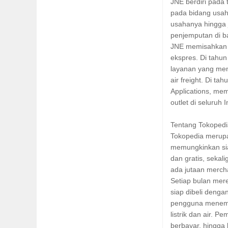
JNE berdiri pada
pada bidang usah
usahanya hingga
penjemputan di b
JNE memisahkan div
ekspres. Di tahun
layanan yang menc
air freight. Di 
Applications, me
outlet di seluruh 
Tentang Tokoped
Tokopedia merupa
memungkinkan si
dan gratis, seka
ada jutaan merch
Setiap bulan mere
siap dibeli denga
pengguna menemuk
listrik dan air. 
berbayar, hingga 