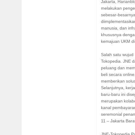
Jakarta, Harianb
melakukan penge
sebesar-besarnya
diimplementasikan
manusia, dan infr
khususnya denga
kemajuan UKM di 
Salah satu wujud 
Tokopedia. JNE d
peluang dan mem
beli secara onli
memberikan solus
Selanjutnya, ker
baru-baru ini dis
merupakan kolabo
kanal pembayaran
seremonial penan
11 – Jakarta Bara
JNE-Tokopedia Pa