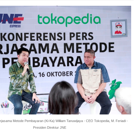
rjasama Metode Pembayaran (Ki-Ka) William Tanuwijaya - CEO Tokopedia, M. Feriadi -
Presiden Direktur JNE