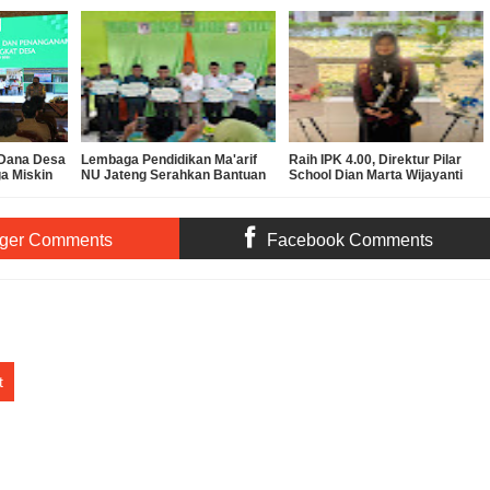
 Dana Desa
Lembaga Pendidikan Ma'arif
Raih IPK 4.00, Direktur Pilar
a Miskin
NU Jateng Serahkan Bantuan
School Dian Marta Wijayanti
rona
Operasional MKKS SMK
Sah Jadi Doktor Manajemen
Ma’arif
Pendidikan UNNES
ger Comments
Facebook Comments
t