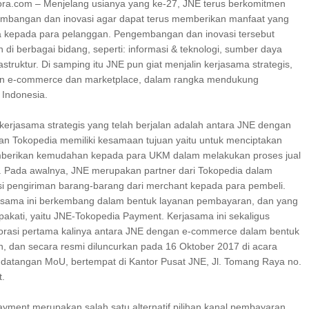
lora.com – Menjelang usianya yang ke-27, JNE terus berkomitmen
mbangan dan inovasi agar dapat terus memberikan manfaat yang
 kepada para pelanggan. Pengembangan dan inovasi tersebut
 di berbagai bidang, seperti: informasi & teknologi, sumber daya
astruktur. Di samping itu JNE pun giat menjalin kerjasama strategis,
n e-commerce dan marketplace, dalam rangka mendukung
Indonesia.
kerjasama strategis yang telah berjalan adalah antara JNE dengan
an Tokopedia memiliki kesamaan tujuan yaitu untuk menciptakan
berikan kemudahan kepada para UKM dalam melakukan proses jual
ne. Pada awalnya, JNE merupakan partner dari Tokopedia dalam
i pengiriman barang-barang dari merchant kepada para pembeli.
jasama ini berkembang dalam bentuk layanan pembayaran, dan yang
epakati, yaitu JNE-Tokopedia Payment. Kerjasama ini sekaligus
rasi pertama kalinya antara JNE dengan e-commerce dalam bentuk
, dan secara resmi diluncurkan pada 16 Oktober 2017 di acara
datangan MoU, bertempat di Kantor Pusat JNE, Jl. Tomang Raya no.
t.
yment merupakan salah satu alternatif pilihan kanal pembayaran,