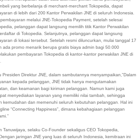
mbeli yang berbelanja di merchant-merchant Tokopedia, dapat
ran di lebih dari 200 Kantor Perwakilan JNE di seluruh Indonesia.
pembayaran melalui JNE-Tokopedia Payment, setelah selesai
opedia, pelanggan dapat langsung memilih titik Kantor Perwakilan
erdaftar di Tokopedia. Selanjutnya, pelanggan dapat langsung
ran di lokasi tersebut. Setelah resmi diluncurkan, mulai tanggal 17
n ada promo menarik berupa gratis biaya admin bagi 50.000
elakukan pembayaran Tokopedia di kantor-kantor perwakilan JNE di
.
ku Presiden Direktur JNE, dalam sambutannya menyampaikan,”Dalam
yanan kepada pelanggan, JNE tidak hanya mengutamakan
atan, dan keamanan bagi kiriman pelanggan. Namun kami juga
pat menyediakan layanan yang memiliki nilai tambah, sehingga
n kemudahan dan memenuhi seluruh kebutuhan pelanggan. Hal ini
agline “Connecting Happiness”, dimana kebahagiaan pelanggan
ami.”
m Tanuwijaya, selaku Co-Founder sekaligus CEO Tokopedia,
engan jaringan JNE yang luas di seluruh Indonesia, kemitraan ini