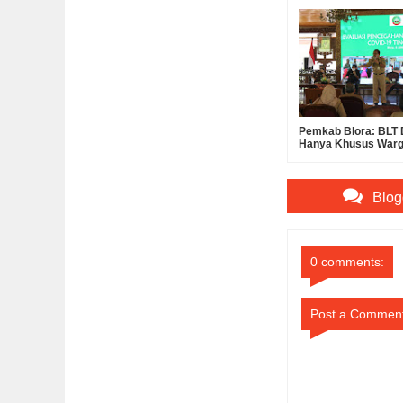
Pemkab Blora: BLT
Hanya Khusus Warg
Terkena Dampak Co
Blog
0 comments:
Post a Commen