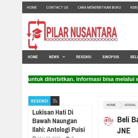
HOME
CONTACT US
CARA MENERBITKAN BUKU
KEBI
HOME
NEWS
RESENSI
SINOPSIS
BEL
 untuk diterbitkan. Informasi bisa melalui email p
RESENSI
HOME
SOSIAL
Lukisan Hati Di
Beli B
Bawah Naungan
Ilahi: Antologi Puisi
JNE