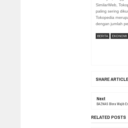
SimilarWeb, Tokop
paling sering dik
Tokopedia merupak
dengan jumlah pem
BERITA
EKONOMI
SHARE ARTICL
Next
BAZNAS Blora Wajib E
RELATED POSTS