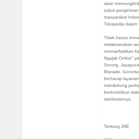
akan memungkink
solusi pengirima
masyarakat Indone
Tokopedia dalam 
Tidak hanya inova
melaksanakan wo
memanfaatkan kem
Ngajak Online” ya
Sorong, Jayapura
Manado, Gorontal
berharap layanan 
mendukung perkem
berkontribusi da
sambutannya.
Tentang JNE