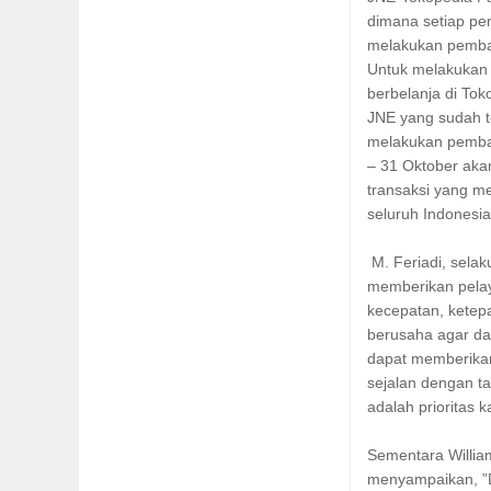
dimana setiap pe
melakukan pembaya
Untuk melakukan 
berbelanja di Tok
JNE yang sudah t
melakukan pembaya
– 31 Oktober aka
transaksi yang m
seluruh Indonesia
M. Feriadi, sela
memberikan pela
kecepatan, ketep
berusaha agar da
dapat memberika
sejalan dengan t
adalah prioritas k
Sementara Willia
menyampaikan, ”D