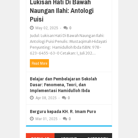
Lukisan Hati Di Bawah
Naungan Ilahi: Antologi
Puisi
May
02,
2025
-
0
Judul: Lukisan Hati Di Bawah Naungan Ilahi:
Antologi Puisi Penulis: Mustaqimah Hidayati
Penyunting: Hamidulloh Ibda ISBN: 978-
623-6455-63-0 Cetakan: I, Juli 202...
Read More
Belajar dan Pembelajaran Sekolah
Dasar: Fenomena, Teori, dan
Implementasi Hamidulloh Ibda
Apr
08,
2025
-
0
Berguru kepada KH. R. Imam Puro
Mar
01,
2025
-
0