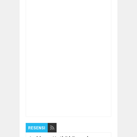
Item Reviewed:
Ini Solusi Membaca Kitab
Kuning dengan Cepat
Rating:
5
Reviewed
By:
Pilar Nusantara
RESENSI