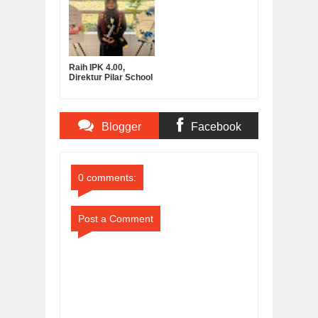
Kuliah
SMK Ma’arif
Raih IPK 4.00,
Direktur Pilar School
Dian Marta Wijayanti
Sah Jadi Doktor
Manajemen
Pendidikan UNNES
Blogger
Facebook
Comments
Comments
0 comments:
Post a Comment