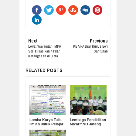
Next
Previous
Lewat Wayangan, MPR
KB Al-Azhar Kudus Beri
Sosialisasikan 4 Pilar
Santunan
Kebangsaan di Blora
RELATED POSTS
Lomba Karya Tulis
Lembaga Pendidikan
Ilmiah untuk Pelajar
Ma'arif NU Jateng
Berhadiah Uang
Serahkan Bantuan
Tunai dan Beasiswa
Operasional MKKS