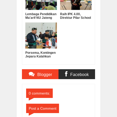
Lembaga Pendidikan
Raih IPK 4.00,
Ma'arif NU Jateng
Direktur Pilar School
Serahkan Bantuan
Dian Marta Wijayanti
Operasional MKKS
Sah Jadi Doktor
SMK Ma’arif
Manajemen
Pendidikan UNNES
Porsema, Kontingen
Jepara Kalahkan
Kabupaten
Semarang pada Final
Lomba Voli Putra
MI/SD
Blogger
Facebook
Comments
Comments
0 comments:
Post a Comment