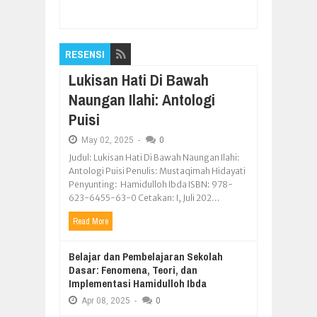
Blora Dilantik Bupati
Rating:
5
Reviewed By:
Pilar Nusantara
RESENSI
Lukisan Hati Di Bawah
Naungan Ilahi: Antologi
Puisi
May
02,
2025
-
0
Judul: Lukisan Hati Di Bawah Naungan Ilahi:
Antologi Puisi Penulis: Mustaqimah Hidayati
Penyunting: Hamidulloh Ibda ISBN: 978-
623-6455-63-0 Cetakan: I, Juli 202...
Read More
Belajar dan Pembelajaran Sekolah
Dasar: Fenomena, Teori, dan
Implementasi Hamidulloh Ibda
Apr
08,
2025
-
0