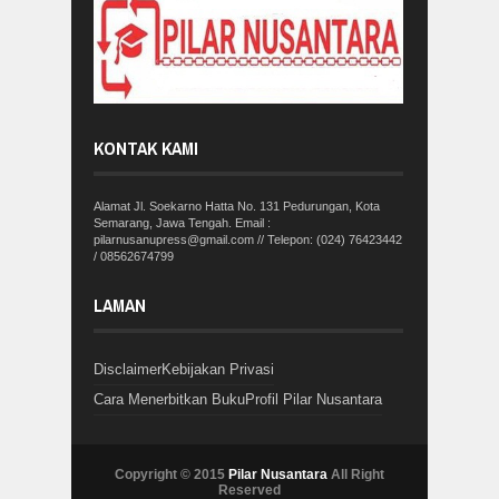
KONTAK KAMI
Alamat Jl. Soekarno Hatta No. 131 Pedurungan, Kota
Semarang, Jawa Tengah. Email :
pilarnusanupress@gmail.com // Telepon: (024) 76423442
/ 08562674799
LAMAN
Disclaimer
Kebijakan Privasi
Cara Menerbitkan Buku
Profil Pilar Nusantara
Copyright © 2015
Pilar Nusantara
All Right
Reserved