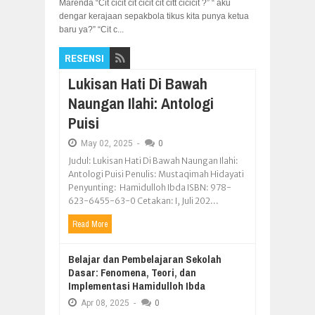
Marenda “Cit cicit cit cicit cit citt cicicit ?” “ aku
dengar kerajaan sepakbola tikus kita punya ketua
baru ya?” “Cit c...
RESENSI
Lukisan Hati Di Bawah
Naungan Ilahi: Antologi
Puisi
May
02,
2025
-
0
Judul: Lukisan Hati Di Bawah Naungan Ilahi:
Antologi Puisi Penulis: Mustaqimah Hidayati
Penyunting: Hamidulloh Ibda ISBN: 978-
623-6455-63-0 Cetakan: I, Juli 202...
Read More
Belajar dan Pembelajaran Sekolah
Dasar: Fenomena, Teori, dan
Implementasi Hamidulloh Ibda
Apr
08,
2025
-
0