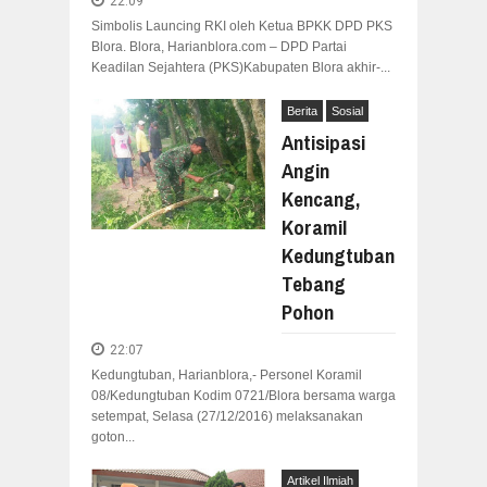
22:09
Simbolis Launcing RKI oleh Ketua BPKK DPD PKS
Blora. Blora, Harianblora.com – DPD Partai
Keadilan Sejahtera (PKS)Kabupaten Blora akhir-...
Berita
Sosial
Antisipasi
Angin
Kencang,
Koramil
Kedungtuban
Tebang
Pohon
22:07
Kedungtuban, Harianblora,- Personel Koramil
08/Kedungtuban Kodim 0721/Blora bersama warga
setempat, Selasa (27/12/2016) melaksanakan
goton...
Artikel Ilmiah