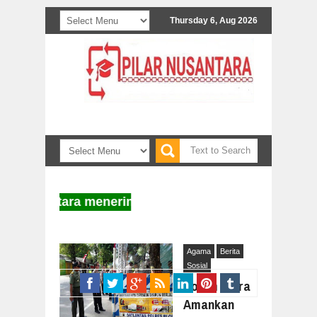
Thursday 6, Aug 2026
usantara menerima naskah untuk diterbitkan. Inform
Agama
Berita
Sosial
Kodim Blora
Amankan