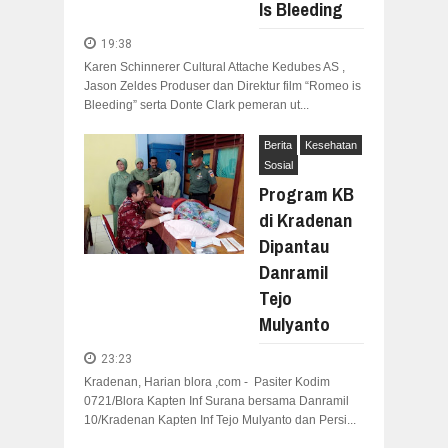
Is Bleeding
19:38
Karen Schinnerer Cultural Attache Kedubes AS ,
Jason Zeldes Produser dan Direktur film “Romeo is
Bleeding” serta Donte Clark pemeran ut...
Berita
Kesehatan
Sosial
Program KB
di Kradenan
Dipantau
Danramil
Tejo
Mulyanto
23:23
Kradenan, Harian blora ,com - Pasiter Kodim
0721/Blora Kapten Inf Surana bersama Danramil
10/Kradenan Kapten Inf Tejo Mulyanto dan Persi...