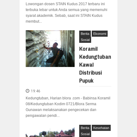
Lowongan dosen STAIN Kudus 2017 terbaru ini
terbuka lebar untuk Anda semua yang memenuhi
syarat akademik. Sebab, saat ini STAIN Kudus
membut...
Berita
Ekonomi
Sosial
Koramil
Kedungtuban
Kawal
Distribusi
Pupuk
19:46
Kedungtuban, Harian blora .com - Babinsa Koramil
08/Kedungtuban Kodim 0721/Blora Serma
Gunawan melaksanakan pengecekan dan
pengawalan pendi...
Berita
Kesehatan
Sosial