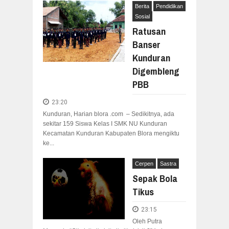
Berita
Pendidikan
Sosial
Ratusan
Banser
Kunduran
Digembleng
PBB
23:20
Kunduran, Harian blora .com – Sedikitnya, ada
sekitar 159 Siswa Kelas I SMK NU Kunduran
Kecamatan Kunduran Kabupaten Blora mengiktu
ke...
Cerpen
Sastra
Sepak Bola
Tikus
23:15
Oleh Putra