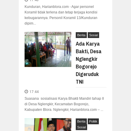
17:48
Kunduran, Harianblora.com - Agar personel
Koramil tidak terlena dan tetap terjaga kondisi
kebugarannya. Personil Koramil 13/Kunduran
dipim...
Berita
Sosial
Ada Karya
Bakti, Desa
Nglengkir
Bogorejo
Digeruduk
TNI
17:44
Suasana sosialisasi Karya Bhakti Mandiri tahap II
di Desa Nglengkir, Kecamatan Bogorejo,
Kabupaten Blora. Nglengkir, Harianblora.com – ...
Berita
Politik
Sosial