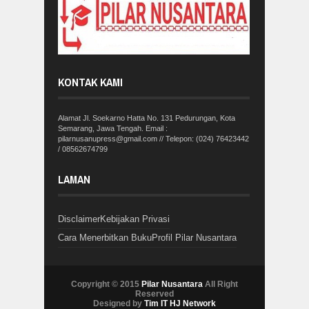
KONTAK KAMI
Alamat Jl. Soekarno Hatta No. 131 Pedurungan, Kota
Semarang, Jawa Tengah. Email :
pilarnusanupress@gmail.com // Telepon: (024) 76423442
/ 08562674799
LAMAN
Disclaimer
Kebijakan Privasi
Cara Menerbitkan Buku
Profil Pilar Nusantara
Copyright © 2015
Pilar Nusantara
All Right
Reserved
Designed by
Tim IT HJ Network