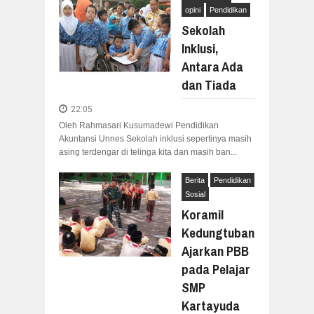
opini
Pendidikan
Sekolah
Inklusi,
Antara Ada
dan Tiada
22:05
Oleh Rahmasari Kusumadewi Pendidikan
Akuntansi Unnes Sekolah inklusi sepertinya masih
asing terdengar di telinga kita dan masih ban...
Berita
Pendidikan
Sosial
Koramil
Kedungtuban
Ajarkan PBB
pada Pelajar
SMP
Kartayuda