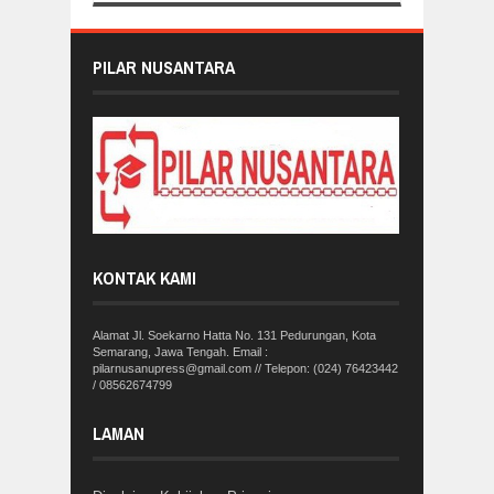
PILAR NUSANTARA
KONTAK KAMI
Alamat Jl. Soekarno Hatta No. 131 Pedurungan, Kota
Semarang, Jawa Tengah. Email :
pilarnusanupress@gmail.com // Telepon: (024) 76423442
/ 08562674799
LAMAN