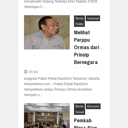
menghadiri Sidang Terbuka Dies Natalis STEM
Akamigas C...
Berita
nasional
Politik
Melihat
Perppu
Ormas dari
Prinsip
Bernegara
20:04
anggota Fraksi Partai NasDem Tamanuri Jakarta,
Harianblora.com – Fraksi Partai NasDem
menyatakan setuju Perppu Ormas disahkan
menjadi u...
Berita
Ekonomi
Sosial
Pemkab
Blora Siap