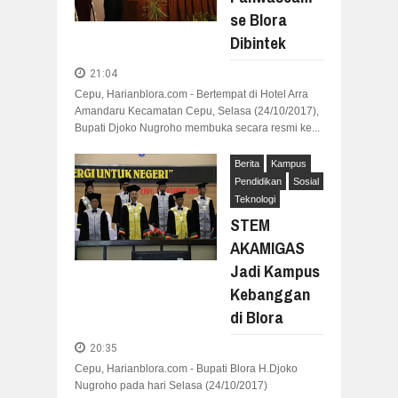
se Blora
Dibintek
21:04
Cepu, Harianblora.com - Bertempat di Hotel Arra
Amandaru Kecamatan Cepu, Selasa (24/10/2017),
Bupati Djoko Nugroho membuka secara resmi ke...
Berita
Kampus
Pendidikan
Sosial
Teknologi
STEM
AKAMIGAS
Jadi Kampus
Kebanggan
di Blora
20:35
Cepu, Harianblora.com - Bupati Blora H.Djoko
Nugroho pada hari Selasa (24/10/2017)