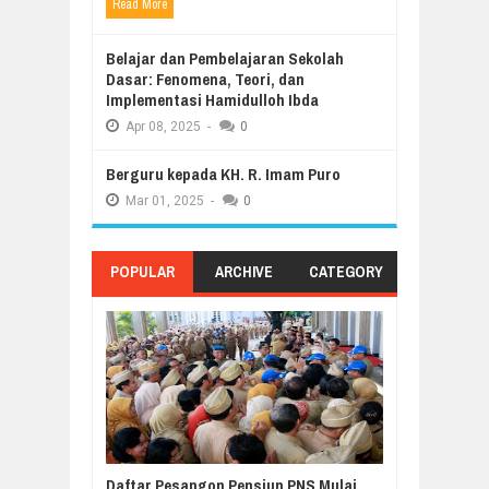
Read More
Belajar dan Pembelajaran Sekolah
Dasar: Fenomena, Teori, dan
Implementasi Hamidulloh Ibda
Apr
08,
2025
-
0
Berguru kepada KH. R. Imam Puro
Mar
01,
2025
-
0
POPULAR
ARCHIVE
CATEGORY
Daftar Pesangon Pensiun PNS Mulai