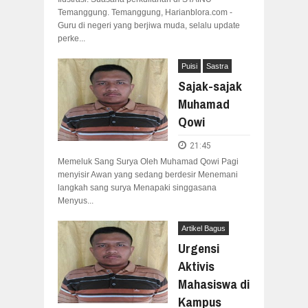
Temanggung. Temanggung, Harianblora.com -
Guru di negeri yang berjiwa muda, selalu update
perke...
Puisi
Sastra
Sajak-sajak
Muhamad
Qowi
21:45
Memeluk Sang Surya Oleh Muhamad Qowi Pagi
menyisir Awan yang sedang berdesir Menemani
langkah sang surya Menapaki singgasana
Menyus...
Artikel Bagus
Urgensi
Aktivis
Mahasiswa di
Kampus