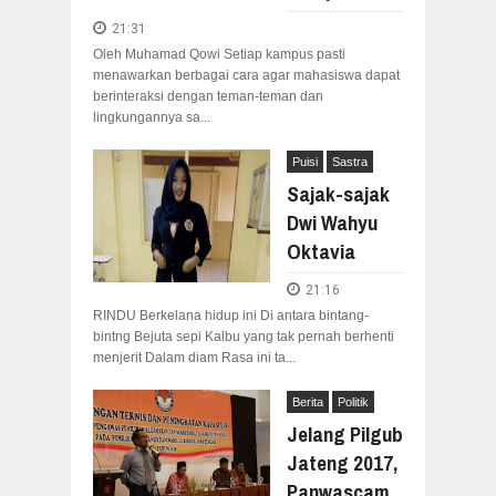
21:31
Oleh Muhamad Qowi Setiap kampus pasti
menawarkan berbagai cara agar mahasiswa dapat
berinteraksi dengan teman-teman dan
lingkungannya sa...
Puisi
Sastra
Sajak-sajak
Dwi Wahyu
Oktavia
21:16
RINDU Berkelana hidup ini Di antara bintang-
bintng Bejuta sepi Kalbu yang tak pernah berhenti
menjerit Dalam diam Rasa ini ta...
Berita
Politik
Jelang Pilgub
Jateng 2017,
Panwascam