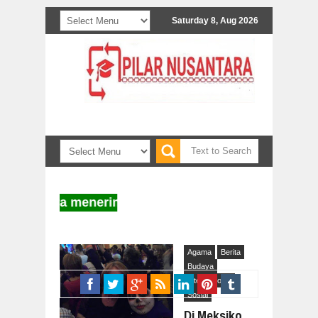
Saturday 8, Aug 2026
ntara menerima naskah untuk diterbitkan. Informasi
Agama
Berita
Budaya
Internasional
Sosial
Di Meksiko