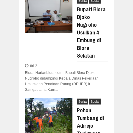
Berita
Sosial
Bupati Blora
Djoko
Nugroho
Usulkan 4
Embung di
Blora
Selatan
06:21
Blora, Harianblora.com - Bupati Blora Djoko
Nugroho didampingi Kepala Dinas Pekerjaan
Umum dan Penataan Ruang (DPUPR) Ir.
Samgautama Karn...
Berita
Sosial
Pohon
Tumbang di
Adirejo