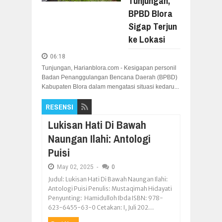
Tunjungan,
BPBD Blora
Sigap Terjun
ke Lokasi
06:18
Tunjungan, Harianblora.com - Kesigapan personil
Badan Penanggulangan Bencana Daerah (BPBD)
Kabupaten Blora dalam mengatasi situasi kedaru...
RESENSI
Lukisan Hati Di Bawah
Naungan Ilahi: Antologi
Puisi
May
02,
2025
-
0
Judul: Lukisan Hati Di Bawah Naungan Ilahi:
Antologi Puisi Penulis: Mustaqimah Hidayati
Penyunting: Hamidulloh Ibda ISBN: 978-
623-6455-63-0 Cetakan: I, Juli 202...