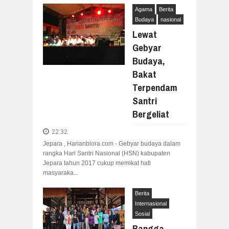
Agama
Berita
Budaya
nasional
Lewat
Gebyar
Budaya,
Bakat
Terpendam
Santri
Bergeliat
22:32
Jepara , Harianblora.com - Gebyar budaya dalam
rangka Hari Santri Nasional (HSN) kabupaten
Jepara tahun 2017 cukup memikat hati
masyaraka...
Berita
Internasional
Sosial
Bangga,