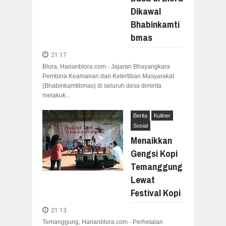
Dikawal
Bhabinkamti
bmas
21:17
Blora, Harianblora.com - Jajaran Bhayangkara
Pembina Keamanan dan Ketertiban Masyarakat
(Bhabinkamtibmas) di seluruh desa diminta
melakuk...
Berita
Kuliner
Sosial
Menaikkan
Gengsi Kopi
Temanggung
Lewat
Festival Kopi
21:13
Temanggung, Harianblora.com - Perhetalan