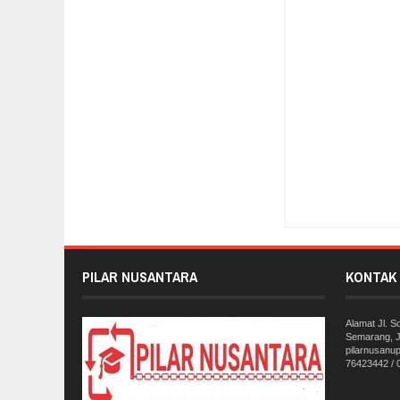
Item Reviewed:
Genj
Pilar Nusantara
PILAR NUSANTARA
KONTAK 
Alamat Jl. 
Semarang, J
pilarnusanu
76423442 /