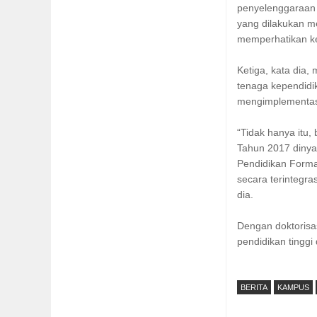
penyelenggaraan 
yang dilakukan me
memperhatikan ke
Ketiga, kata dia,
tenaga kependidik
mengimplementas
“Tidak hanya itu,
Tahun 2017 dinya
Pendidikan Forma
secara terintegras
dia.
Dengan doktorisas
pendidikan tinggi
BERITA
KAMPUS