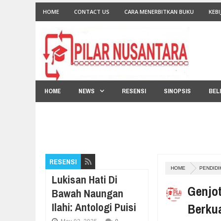
HOME
CONTACT US
CARA MENERBITKAN BUKU
KEBI
HOME
NEWS
RESENSI
SINOPSIS
BEL
RESENSI
HOME
PENDIDI
Lukisan Hati Di
Genjo
Bawah Naungan
Ilahi: Antologi Puisi
Berkua