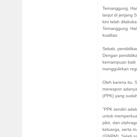
Temanggung, Har
lanjut di jenjang
kini telah dilaku
Temanggung. Hal 
kualitas.
Sebab, pendidika
Dengan pendidik
kemampuan baik ko
menggulirkan regu
Oleh karena itu,
merespon adanya 
(PPK) yang sudah
“PPK sendiri ada
untuk memperkuat 
pikir, dan olahra
keluarga, serta 
(GNRM). Salah s