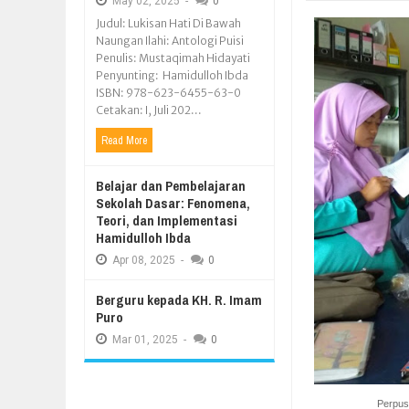
May
02,
2025
-
0
Judul: Lukisan Hati Di Bawah
Naungan Ilahi: Antologi Puisi
Penulis: Mustaqimah Hidayati
Penyunting: Hamidulloh Ibda
ISBN: 978-623-6455-63-0
Cetakan: I, Juli 202...
Read More
Belajar dan Pembelajaran
Sekolah Dasar: Fenomena,
Teori, dan Implementasi
Hamidulloh Ibda
Apr
08,
2025
-
0
Berguru kepada KH. R. Imam
Puro
Mar
01,
2025
-
0
Perpus