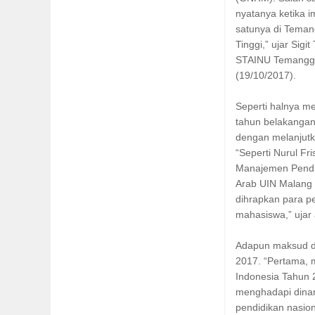
nyatanya ketika i
satunya di Teman
Tinggi,” ujar Sigi
STAINU Temanggun
(19/10/2017).
Seperti halnya me
tahun belakangan 
dengan melanjutk
“Seperti Nurul Fr
Manajemen Pendid
Arab UIN Malang 
dihrapkan para p
mahasiswa,” ujar 
Adapun maksud da
2017. “Pertama, 
Indonesia Tahun 
menghadapi dina
pendidikan nasio