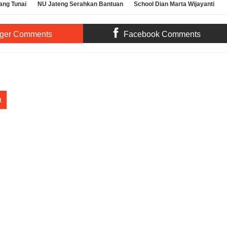
ang Tunai
NU Jateng Serahkan Bantuan
School Dian Marta Wijayanti
h
Operasional MKKS SMK
Sah Jadi Doktor Manajemen
Ma’arif
Pendidikan UNNES
ger Comments
Facebook Comments
t