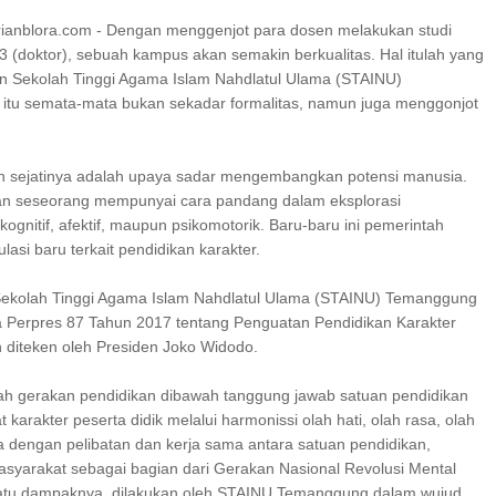
ianblora.com - Dengan menggenjot para dosen melakukan studi
 S3 (doktor), sebuah kampus akan semakin berkualitas. Hal itulah yang
kan Sekolah Tinggi Agama Islam Nahdlatul Ulama (STAINU)
itu semata-mata bukan sekadar formalitas, namun juga menggonjot
n sejatinya adalah upaya sadar mengembangkan potensi manusia.
an seseorang mempunyai cara pandang dalam eksplorasi
gnitif, afektif, maupun psikomotorik. Baru-baru ini pemerintah
lasi baru terkait pendidikan karakter.
 Sekolah Tinggi Agama Islam Nahdlatul Ulama (STAINU) Temanggung
Perpres 87 Tahun 2017 tentang Penguatan Pendidikan Karakter
 diteken oleh Presiden Joko Widodo.
lah gerakan pendidikan dibawah tanggung jawab satuan pendidikan
karakter peserta didik melalui harmonissi olah hati, olah rasa, olah
ga dengan pelibatan dan kerja sama antara satuan pendidikan,
masyarakat sebagai bagian dari Gerakan Nasional Revolusi Mental
atu dampaknya, dilakukan oleh STAINU Temanggung dalam wujud