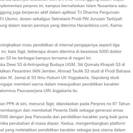
mplementasi perpres ini, kampus bernafaskan Islam Nusantara satu-
ggung juga berperan aktif dalam aplikasi Tri Dharma Perguruan
t Tri Utomo, dosen sekaligus Sekretaris Prodi PAI Jurusan Tarbiyah
g dalam siaran persnya yang diterima Harianblora.com, Kamis
ningkatkan mutu pendidikan di internal pengajarnya seperti tiga
ini, kata Sigit, beberapa dosen diterima di beasiswa 5000 doktor
an S3 ke berbagai kampus ternama di negeri Ini.
iska Dewi S3 di Antropologi Budaya UGM, Siti Qomala Khayati S3 di
ikan Pesantren IAIN Jember, Ahmad Taufik S3 studi di Prodi Bahasa
dan M. Jamal di S3 Ilmu Hukum UII Yogyakarta. Sepulang studi
engajar memberi warna dalam mewujudkan pendidikan karakter
alumnus Pascasarjana UIN Jogjakarta itu.
ri PPK di sini, menurut Sigit, dilandaskan pada Perpres no 87 Tahun
membangun dan membekali Peserta Didik sebagai generasi emas
2045 dengan jiwa Pancasila dan pendidikan karakter yang baik guna
mika perubahan di masa depan. Kedua, mengembangkan platform
nal yang meletakkan pendidikan karakter sebagai jiwa utama dalam