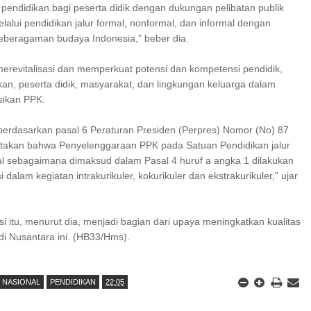
pendidikan bagi peserta didik dengan dukungan pelibatan publik
lalui pendidikan jalur formal, nonformal, dan informal dengan
beragaman budaya Indonesia,” beber dia.
 merevitalisasi dan memperkuat potensi dan kompetensi pendidik,
an, peserta didik, masyarakat, dan lingkungan keluarga dalam
ikan PPK.
 berdasarkan pasal 6 Peraturan Presiden (Perpres) Nomor (No) 87
takan bahwa Penyelenggaraan PPK pada Satuan Pendidikan jalur
l sebagaimana dimaksud dalam Pasal 4 huruf a angka 1 dilakukan
i dalam kegiatan intrakurikuler, kokurikuler dan ekstrakurikuler,” ujar
i itu, menurut dia, menjadi bagian dari upaya meningkatkan kualitas
 di Nusantara ini. (HB33/Hms).
NASIONAL
PENDIDIKAN
22:05