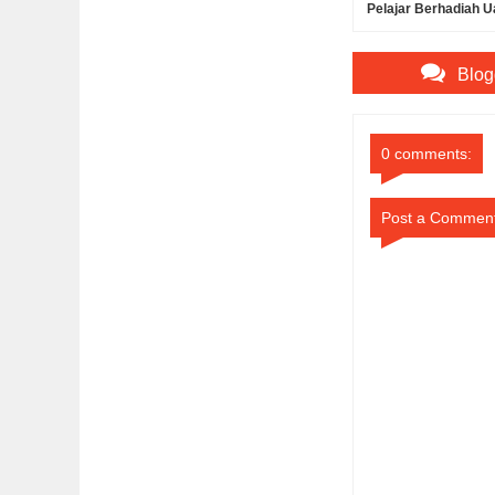
Pelajar Berhadiah U
dan Beasiswa Kulia
Blog
0 comments:
Post a Commen