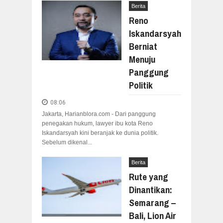
Berita
Reno
Iskandarsyah
Berniat
Menuju
Panggung
Politik
08:06
Jakarta, Harianblora.com - Dari panggung
penegakan hukum, lawyer ibu kota Reno
Iskandarsyah kini beranjak ke dunia politik.
Sebelum dikenal...
Berita
Rute yang
Dinantikan:
Semarang –
Bali, Lion Air