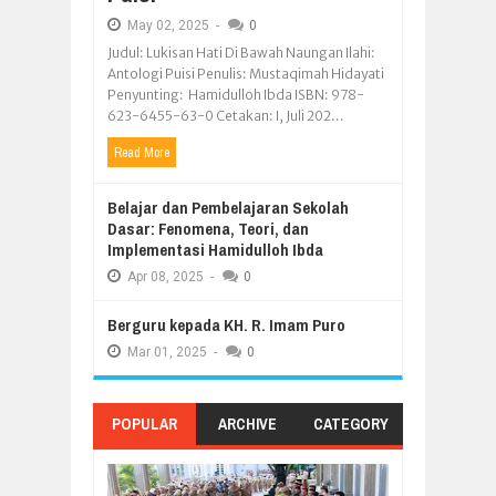
May
02,
2025
-
0
Judul: Lukisan Hati Di Bawah Naungan Ilahi:
Antologi Puisi Penulis: Mustaqimah Hidayati
Penyunting: Hamidulloh Ibda ISBN: 978-
623-6455-63-0 Cetakan: I, Juli 202...
Read More
Belajar dan Pembelajaran Sekolah
Dasar: Fenomena, Teori, dan
Implementasi Hamidulloh Ibda
Apr
08,
2025
-
0
Berguru kepada KH. R. Imam Puro
Mar
01,
2025
-
0
POPULAR
ARCHIVE
CATEGORY