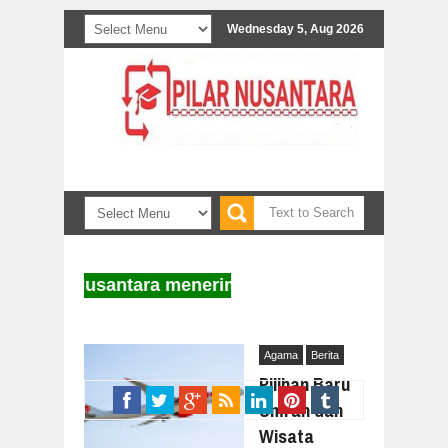
Wednesday 5, Aug 2026
Pilar Nusantara menerima naskah untuk diterbitkan.
Agama
Berita
Pilihan Baru
Umrah dan
Wisata