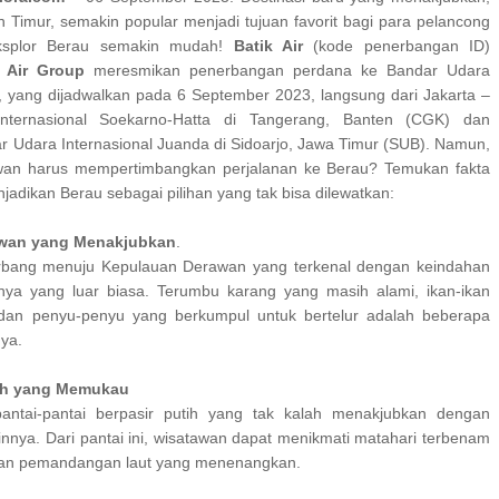
n Timur, semakin popular menjadi tujuan favorit bagi para pelancong
Eksplor Berau semakin mudah!
Batik Air
(kode penerbangan ID)
 Air Group
meresmikan penerbangan perdana ke Bandar Udara
, yang dijadwalkan pada 6 September 2023, langsung dari Jakarta –
nternasional Soekarno-Hatta di Tangerang, Banten (CGK) dan
r Udara Internasional Juanda di Sidoarjo, Jawa Timur (SUB). Namun,
an harus mempertimbangkan perjalanan ke Berau? Temukan fakta
adikan Berau sebagai pilihan yang tak bisa dilewatkan:
wan yang Menakjubkan
.
rbang menuju Kepulauan Derawan yang terkenal dengan keindahan
nya yang luar biasa. Terumbu karang yang masih alami, ikan-ikan
 dan penyu-penyu yang berkumpul untuk bertelur adalah beberapa
nya.
tih yang Memukau
pantai-pantai berpasir putih yang tak kalah menakjubkan dengan
lainnya. Dari pantai ini, wisatawan dapat menikmati matahari terbenam
an pemandangan laut yang menenangkan.