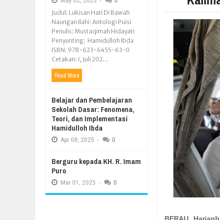
May
02,
2025
-
0
Judul: Lukisan Hati Di Bawah
Naungan Ilahi: Antologi Puisi
Penulis: Mustaqimah Hidayati
Penyunting: Hamidulloh Ibda
ISBN: 978-623-6455-63-0
Cetakan: I, Juli 202...
Read More
Belajar dan Pembelajaran
Sekolah Dasar: Fenomena,
Teori, dan Implementasi
Hamidulloh Ibda
Apr
08,
2025
-
0
Berguru kepada KH. R. Imam
Puro
Mar
01,
2025
-
0
BERAU, Harianb