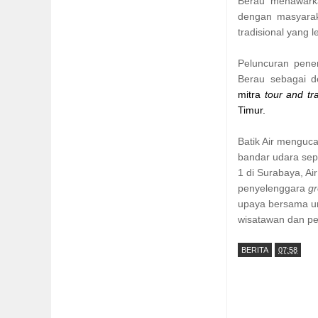
Berau menawarka
dengan masyaraka
tradisional yang l
Peluncuran pen
Berau sebagai de
mitra
tour and tr
Timur.
Batik Air menguca
bandar udara sep
1 di Surabaya, Ai
penyelenggara
g
upaya bersama u
wisatawan dan pe
BERITA
07:58