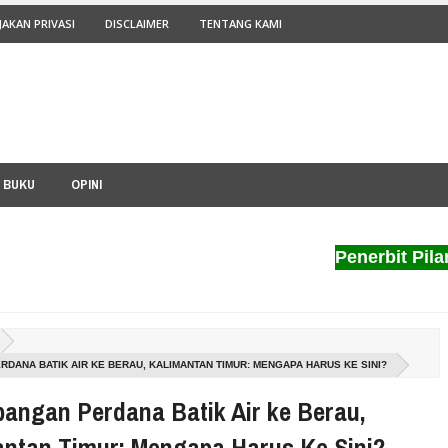
JAKAN PRIVASI
DISCLAIMER
TENTANG KAMI
I BUKU
OPINI
Penerbit Pilar Nusan
DANA BATIK AIR KE BERAU, KALIMANTAN TIMUR: MENGAPA HARUS KE SINI?
angan Perdana Batik Air ke Berau,
antan Timur: Mengapa Harus Ke Sini?