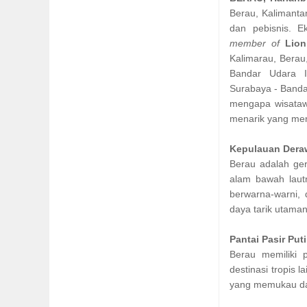
Berau, Kalimanta
dan pebisnis. 
member of
Lion
Kalimarau, Berau
Bandar Udara I
Surabaya - Banda
mengapa wisataw
menarik yang menj
Kepulauan Dera
Berau adalah ge
alam bawah laut
berwarna-warni,
daya tarik utama
Pantai Pasir Pu
Berau memiliki 
destinasi tropis 
yang memukau d