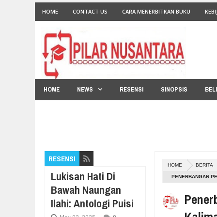
HOME
CONTACT US
CARA MENERBITKAN BUKU
KEBI
HOME
NEWS
RESENSI
SINOPSIS
BEL
RESENSI
HOME
BERITA
Lukisan Hati Di
PENERBANGAN PER
Bawah Naungan
Penerb
Ilahi: Antologi Puisi
Kalim