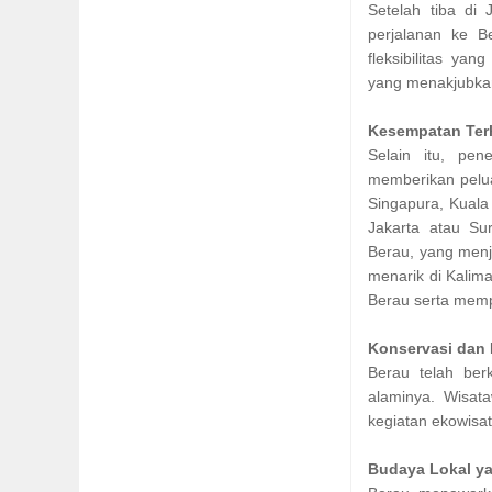
Setelah tiba di
perjalanan ke B
fleksibilitas ya
yang menakjubkan
Kesempatan Ter
Selain itu, pe
memberikan pelua
Singapura, Kuala
Jakarta atau Su
Berau, yang menj
menarik di Kalim
Berau serta mempe
Konservasi dan
Berau telah ber
alaminya. Wisat
kegiatan ekowisa
Budaya Lokal y