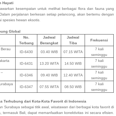
 Hayati
nawarkan kesempatan untuk melihat berbagai flora dan fauna yang
 Dalam perjalanan berkesan setiap pelancong, akan bertemu dengan
i spesies hewan eksotis.
bung Global
No.
Jadwal
Jadwal
Frekuensi
Terbang
Berangkat
Tiba
 Berau
7 kali
ID-6430
03.40 WIB
07.15 WITA
seminggu
akarta
7 kali
ID-6431
13.20 WITA
14.50 WIB
seminggu
 –
7 kali
ID-6346
09.40 WIB
12.40 WITA
seminggu
Surabaya
7 kali
ID-6347
07.55 WITA
08.50 WIB
seminggu
 Terhubung dari Kota-Kota Favorit di Indonesia
an Surabaya sebagai titik awal, wisatawan dari berbagai kota favorit di
, termasuk Bali, dapat memanfaatkan konektivitas ini secara efisien.