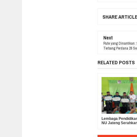
SHARE ARTICL
Next
Rute yang Dinantikan: 
Terbang Perdana 26 Se
RELATED POSTS
Lembaga Pendidikan
NU Jateng Serahka
Operasional MKKS
Ma’arif