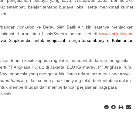
n pengalaman budaya yang kaya. Wisatawan dapat berinteraksi
t setempat, belajar tentang budaya lokal, serta menikmati kuliner
ezat.
erbangan
non-stop
ke Berau oleh Batik Air, kini saatnya menjadikan
stinasi liburan atau bisnisSegera pesan tiket di
www.batikair.com
,
avel
. Siapkan diri untuk menjelajahi surga tersembunyi di Kalimantan
pkan terima kasih kepada regulator, pemerintah daerah, pengelola
erti PT Angkasa Pura 2 di Jakarta, BLU Kalimarau, PT Angkasa Pura
rNav Indonesia yang mengatur lalu lintas udara, mitra tour and travel,
round handling
, dan semua pihak lain yang telah berkontribusi dalam
ntuk mempermudah dan memperlancar perjalanan bagi para
bisnis.