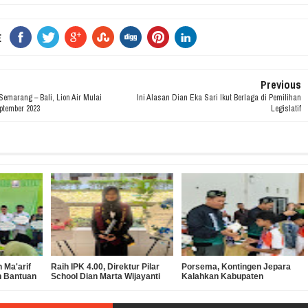
E
Previous
Semarang – Bali, Lion Air Mulai
Ini Alasan Dian Eka Sari Ikut Berlaga di Pemilihan
ptember 2023
Legislatif
 Ma'arif
Raih IPK 4.00, Direktur Pilar
Porsema, Kontingen Jepara
n Bantuan
School Dian Marta Wijayanti
Kalahkan Kabupaten
 SMK
Sah Jadi Doktor Manajemen
Semarang pada Final Lomba
Pendidikan UNNES
Voli Putra MI/SD