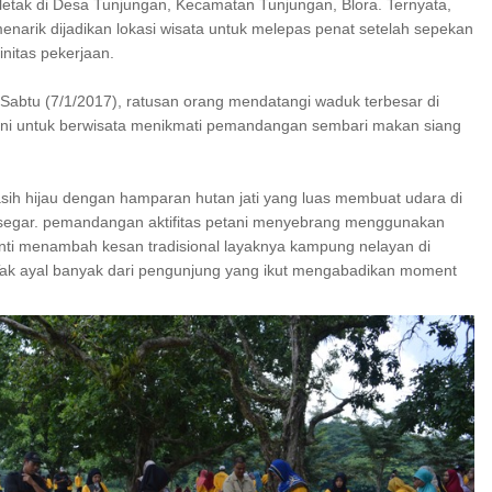
letak di Desa Tunjungan, Kecamatan Tunjungan, Blora. Ternyata,
menarik dijadikan lokasi wisata untuk melepas penat setelah sepekan
nitas pekerjaan.
 Sabtu (7/1/2017), ratusan orang mendatangi waduk terbesar di
ini untuk berwisata menikmati pemandangan sembari makan siang
ih hijau dengan hamparan hutan jati yang luas membuat udara di
 segar. pemandangan aktifitas petani menyebrang menggunakan
ganti menambah kesan tradisional layaknya kampung nelayan di
Tak ayal banyak dari pengunjung yang ikut mengabadikan moment