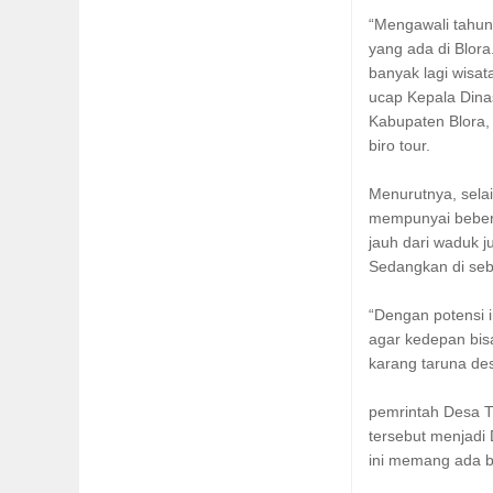
“Mengawali tahun
yang ada di Blor
banyak lagi wisat
ucap Kepala Din
Kabupaten Blora,
biro tour.
Menurutnya, sela
mempunyai bebera
jauh dari waduk 
Sedangkan di seb
“Dengan potensi i
agar kedepan bis
karang taruna desa
pemrintah Desa T
tersebut menjadi
ini memang ada ba