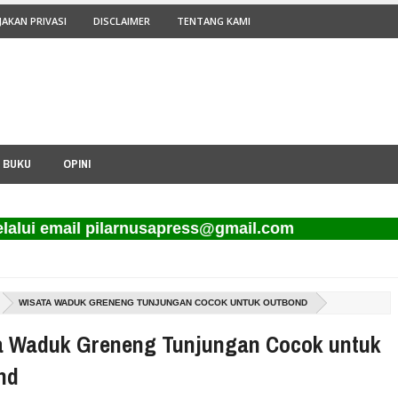
JAKAN PRIVASI
DISCLAIMER
TENTANG KAMI
I BUKU
OPINI
mail pilarnusapress@gmail.com
WISATA WADUK GRENENG TUNJUNGAN COCOK UNTUK OUTBOND
a Waduk Greneng Tunjungan Cocok untuk
nd