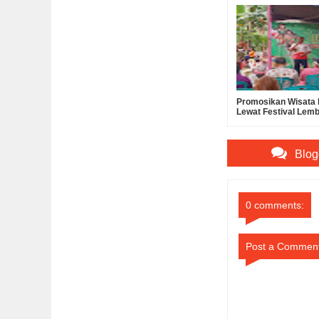
Promosikan Wisata 
Lewat Festival Lem
Bidadari
Blog
0 comments:
Post a Commen