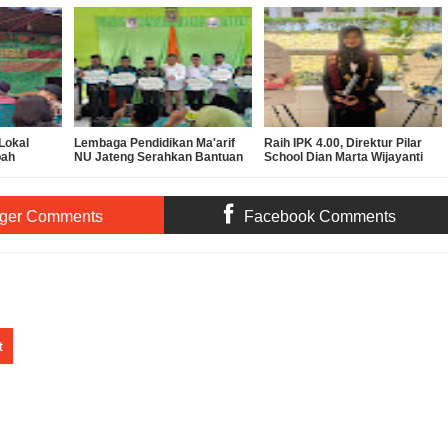
Lokal
Lembaga Pendidikan Ma'arif
Raih IPK 4.00, Direktur Pilar
bah
NU Jateng Serahkan Bantuan
School Dian Marta Wijayanti
Operasional MKKS SMK
Sah Jadi Doktor Manajemen
Ma’arif
Pendidikan UNNES
ger Comments
Facebook Comments
t