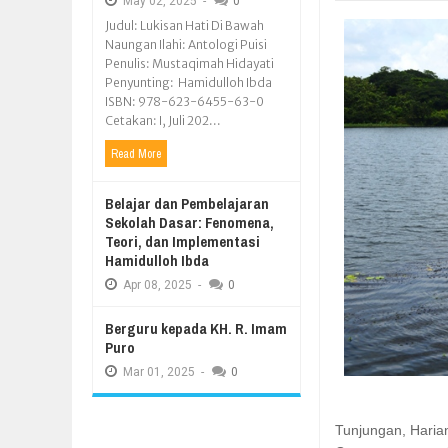
May
02,
2025
-
0
Judul: Lukisan Hati Di Bawah
Naungan Ilahi: Antologi Puisi
Penulis: Mustaqimah Hidayati
Penyunting: Hamidulloh Ibda
ISBN: 978-623-6455-63-0
Cetakan: I, Juli 202...
Read More
Belajar dan Pembelajaran
Sekolah Dasar: Fenomena,
Teori, dan Implementasi
Hamidulloh Ibda
Apr
08,
2025
-
0
Berguru kepada KH. R. Imam
Puro
Mar
01,
2025
-
0
Tunjungan, Haria