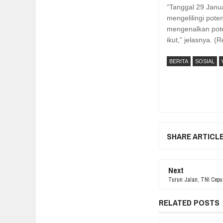
“Tanggal 29 Janua
mengelilingi pote
mengenalkan pote
ikut,” jelasnya. 
BERITA
SOSIAL
SHARE ARTICL
Next
Turun Jalan, TNI Cepu
RELATED POSTS