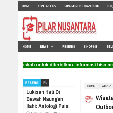
HOME
CONTACT US
CARA MENERBITKAN BUKU
KEBI
HOME
NEWS
RESENSI
SINOPSIS
BEL
 naskah untuk diterbitkan. Informasi bisa melalui e
RESENSI
HOME
WISATA
Lukisan Hati Di
Wisat
Bawah Naungan
Ilahi: Antologi Puisi
Outbo