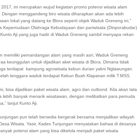
 2017, ini merupakan wujud kegiatan promo potensi wisata alam
a. Dengan menggandeng biro wisata diharapkan akan ada lebih
awan lokal yang datang ke Blora seperti objek Waduk Greneng ini,”
as Kepemudaan Olahraga Kebudayaan dan pariwisata (Dinporabudar)
 Kunto Aji yang juga hadir di Waduk Greneng sambil menyapa rekan
in memiliki pemandangan alam yang masih asri, Waduk Greneng
a keunggulan untuk dijadikan aket wisata di Blora. Dimana tidak
juga terdapat kampung agrowisata kebun durian yakni Nglawungan.
elah tenggara waduk terdapat Kebun Buah Klapanan milik T.MSS.
ni, bisa dijadikan paket wisata alam, agro dan outbond. Kita akan tata
a lebih banyak menarik wisatawan, dengan melibatkan para pemuda
,” lanjut Kunto Aji.
unjungan pun telah bersedia bergerak bersama menjadikan wilayah
 Desa Wisata. Yasir, Kades Tunjungan menyatakan bahwa di desanya
nyak potensi alam yang bisa dikelola menjadi paket wisata.