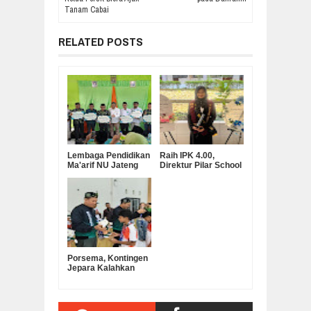
Tanam Cabai
RELATED POSTS
Lembaga Pendidikan
Raih IPK 4.00,
Ma'arif NU Jateng
Direktur Pilar School
Serahkan Bantuan
Dian Marta Wijayanti
Operasional MKKS
Sah Jadi Doktor
SMK Ma’arif
Manajemen
Pendidikan UNNES
Porsema, Kontingen
Jepara Kalahkan
Kabupaten
Semarang pada Final
Lomba Voli Putra
MI/SD