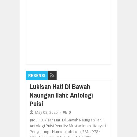
Item Reviewed:
Bersama Warga Klopoduwur,
Dandim Blora Tanam Pohon Kelapa
Rating:
5
Reviewed By:
Pilar Nusantara
RESENSI
Lukisan Hati Di Bawah
Naungan Ilahi: Antologi
Puisi
May
02,
2025
-
0
Judul: Lukisan Hati Di Bawah Naungan Ilahi:
Antologi Puisi Penulis: Mustaqimah Hidayati
Penyunting: Hamidulloh Ibda ISBN: 978-