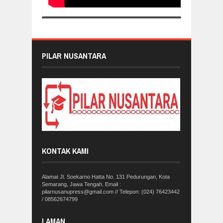
PILAR NUSANTARA
KONTAK KAMI
Alamat Jl. Soekarno Hatta No. 131 Pedurungan, Kota
Semarang, Jawa Tengah. Email :
pilarnusanupress@gmail.com // Telepon: (024) 76423442
/ 08562674799
LAMAN