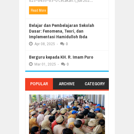
623-6455-63-0 Cetakan: I, Juli 202...
Read More
Belajar dan Pembelajaran Sekolah
Dasar: Fenomena, Teori, dan
Implementasi Hamidulloh Ibda
Apr
08,
2025
-
0
Berguru kepada KH. R. Imam Puro
Mar
01,
2025
-
0
POPULAR
ARCHIVE
CATEGORY