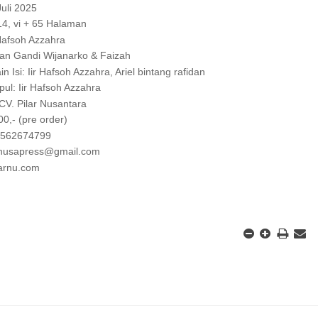
Juli 2025
14, vi + 65 Halaman
 Hafsoh Azzahra
rian Gandi Wijanarko & Faizah
n Isi: Iir Hafsoh Azzahra, Ariel bintang rafidan
ul: Iir Hafsoh Azzahra
 CV. Pilar Nusantara
0,- (pre order)
08562674799
arnusapress@gmail.com
larnu.com