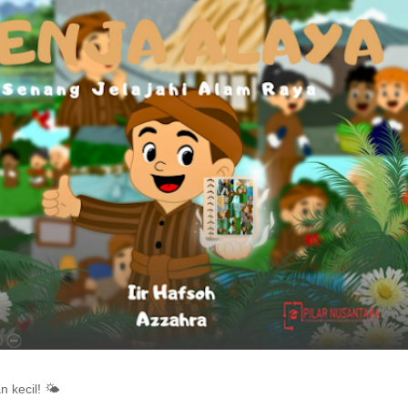
 kecil! 🌤️