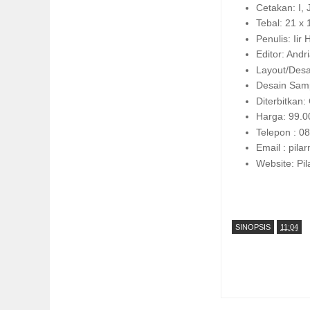
Cetakan: I, 
Tebal: 21 x 
Penulis: Iir
Editor: And
Layout/Desai
Desain Samp
Diterbitkan:
Harga: 99.00
Telepon : 
Email : pil
Website: Pi
SINOPSIS
11:04