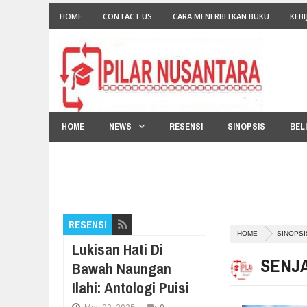
HOME
CONTACT US
CARA MENERBITKAN BUKU
KEBI
HOME
NEWS
RESENSI
SINOPSIS
BEL
RESENSI
HOME
SINOPSI
Lukisan Hati Di
SENJA
Bawah Naungan
Ilahi: Antologi Puisi