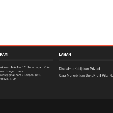
A ALAYA (Senang Jelajahi Alam Raya)
Rating:
5
Reviewed By:
Pilar Nusantara
KAMI
LAMAN
Soekarno Hatta No. 131 Pedurungan, Kota
Disclaimer
Kebijakan Privasi
awa Tengah. Email :
press@gmail.com // Telepon: (024)
Cara Menerbitkan Buku
Profil Pilar N
 08562674799