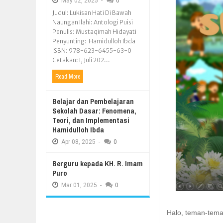
May
02,
2025
-
0
Judul: Lukisan Hati Di Bawah
Naungan Ilahi: Antologi Puisi
Penulis: Mustaqimah Hidayati
Penyunting: Hamidulloh Ibda
ISBN: 978-623-6455-63-0
Cetakan: I, Juli 202...
Read More
Belajar dan Pembelajaran
Sekolah Dasar: Fenomena,
Teori, dan Implementasi
Hamidulloh Ibda
Apr
08,
2025
-
0
Berguru kepada KH. R. Imam
Puro
Mar
01,
2025
-
0
Halo, teman-teman