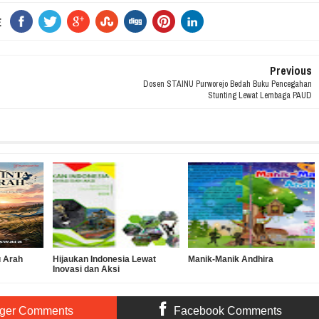
E
Previous
Dosen STAINU Purworejo Bedah Buku Pencegahan
Stunting Lewat Lembaga PAUD
u Arah
Hijaukan Indonesia Lewat
Manik-Manik Andhira
Inovasi dan Aksi
ger Comments
Facebook Comments