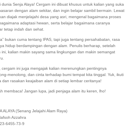
 dunia Senja Alaya! Cergam ini dibuat khusus untuk kalian yang suka
asaran dengan alam sekitar, dan ingin belajar sambil bermain. Lewat
n akan diajak menjelajahi desa yang asri, mengenal bagaimana proses
, bagaimana adaptasi hewan, serta belajar bagaimana caranya
r tetap indah dan sehat.
ya” bukan cuma tentang IPAS, tapi juga tentang persahabatan, rasa
nya hidup berdampingan dengan alam. Penulis berharap, setelah
ni, kalian makin sayang sama lingkungan dan makin semangat
ru.
r, cergam ini juga mengajak kalian merenungkan pentingnya
ong-menolong, dan cinta terhadap bumi tempat kita tinggal. Yuk, ikuti
a dan rasakan keajaiban alam di setiap lembar ceritanya!
h membaca! Jangan lupa, jadi penjaga alam itu keren, lho!
A ALAYA (Senang Jelajahi Alam Raya)
 Hafsoh Azzahra
623-6455-73-9