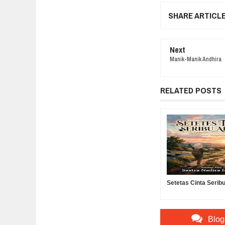
SHARE ARTICL
Next
Manik-Manik Andhira
RELATED POSTS
Setetas Cinta Serib
Blog