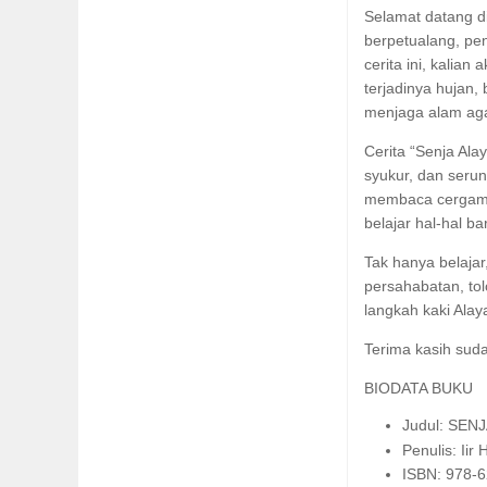
Selamat datang di
berpetualang, pen
cerita ini, kalia
terjadinya hujan
menjaga alam aga
Cerita “Senja Ala
syukur, dan seru
membaca cergam i
belajar hal-hal ba
Tak hanya belaja
persahabatan, tol
langkah kaki Alay
Terima kasih suda
BIODATA BUKU
Judul: SENJ
Penulis: Iir
ISBN: 978-