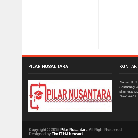
Item Reviewed:
SENJ
PILAR NUSANTARA
KONTAK 
Alamat Jl. 
Semarang, J
pilarnusanu
76423442 /
Copyright © 2015
Pilar Nusantara
All Right Reserved
Designed by
Tim IT HJ Network