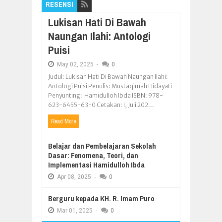
RESENSI
Lukisan Hati Di Bawah
Naungan Ilahi: Antologi
Puisi
May
02,
2025
-
0
Judul: Lukisan Hati Di Bawah Naungan Ilahi:
Antologi Puisi Penulis: Mustaqimah Hidayati
Penyunting: Hamidulloh Ibda ISBN: 978-
623-6455-63-0 Cetakan: I, Juli 202...
Read More
Belajar dan Pembelajaran Sekolah
Dasar: Fenomena, Teori, dan
Implementasi Hamidulloh Ibda
Apr
08,
2025
-
0
Berguru kepada KH. R. Imam Puro
Mar
01,
2025
-
0