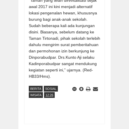
“Taman yang telah direvitalisasi sejak
awal 2017 ini kini menjadi alternatif
lokasi pengenalan hewan, khususnya
burung bagi anak-anak sekolah.
Sudah beberapa kali ada kunjungan
disini. Biasanya, sebelum datang ke
Taman Tirtonadi, pihak sekolah terlebih
dahulu mengirim surat pemberitahuan
dan permohonan izin berkunjung ke
Dinporabudpar. Drs.Kunto Aji selaku
Kadinporabudpar sangat mendukung
kegiatan seperti ini,” ujarnya. (Red-
HB33/Hms).
BERITA
SOSIAL
WISATA
12:26