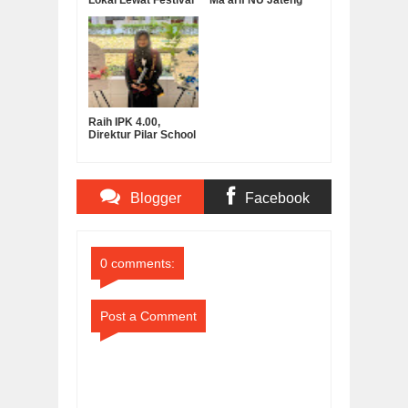
Lembah Bidadari
Serahkan Bantuan
Operasional MKKS
SMK Ma’arif
Raih IPK 4.00,
Direktur Pilar School
Dian Marta Wijayanti
Sah Jadi Doktor
Manajemen
Pendidikan UNNES
Blogger
Facebook
Comments
Comments
0 comments:
Post a Comment