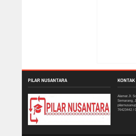
Item Reviewed:
Hari
Reviewed By:
Pilar 
PILAR NUSANTARA
KONTAK 
Alamat Jl. 
Semarang, J
pilarnusanu
76423442 /