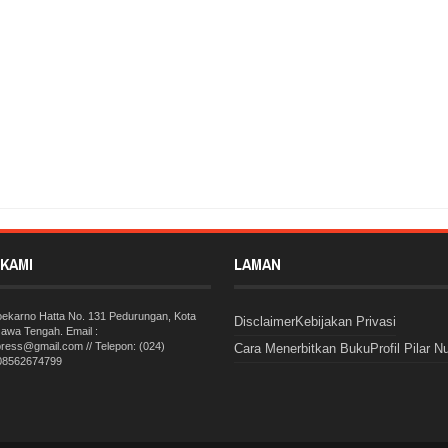
 Guru Nasional 2017, Ini Pesan Bupati Blora pada Kaum Pendidik
Rating:
5
Nusantara
KAMI
LAMAN
Soekarno Hatta No. 131 Pedurungan, Kota
Disclaimer
Kebijakan Privasi
awa Tengah. Email :
press@gmail.com // Telepon: (024)
Cara Menerbitkan Buku
Profil Pilar N
 08562674799