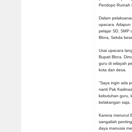
Pendopo Rumah Di
Dalam pelaksanaa
upacara. Adapun 
pelajar SD, SMP 
Blora, Sekda bes
Usai upacara lan
Bupati Blora. D
guru di wilayah p
kota dan desa.
“Saya ingin ada p
nanti Pak Kadinas
kebutuhan guru, 
belakangan saja, 
Karena menurut B
sangatlah pentin
daya manusia mel