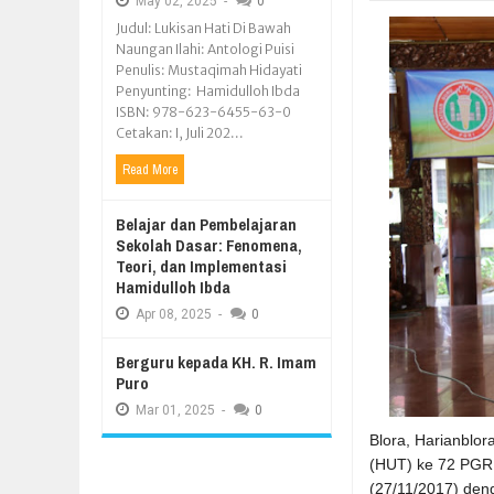
May
02,
2025
-
0
Judul: Lukisan Hati Di Bawah
Naungan Ilahi: Antologi Puisi
Penulis: Mustaqimah Hidayati
Penyunting: Hamidulloh Ibda
ISBN: 978-623-6455-63-0
Cetakan: I, Juli 202...
Read More
Belajar dan Pembelajaran
Sekolah Dasar: Fenomena,
Teori, dan Implementasi
Hamidulloh Ibda
Apr
08,
2025
-
0
Berguru kepada KH. R. Imam
Puro
Mar
01,
2025
-
0
Blora, Harianblo
(HUT) ke 72 PGRI
(27/11/2017) den