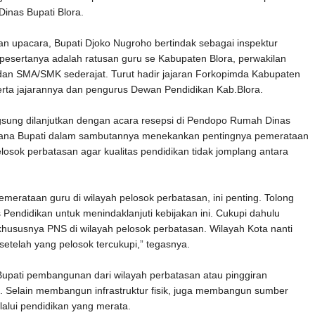
nas Bupati Blora.
n upacara, Bupati Djoko Nugroho bertindak sebagai inspektur
pesertanya adalah ratusan guru se Kabupaten Blora, perwakilan
dan SMA/SMK sederajat. Turut hadir jajaran Forkopimda Kabupaten
erta jajarannya dan pengurus Dewan Pendidikan Kab.Blora.
gsung dilanjutkan dengan acara resepsi di Pendopo Rumah Dinas
imana Bupati dalam sambutannya menekankan pentingnya pemerataan
elosok perbatasan agar kualitas pendidikan tidak jomplang antara
emerataan guru di wilayah pelosok perbatasan, ini penting. Tolong
 Pendidikan untuk menindaklanjuti kebijakan ini. Cukupi dahulu
khususnya PNS di wilayah pelosok perbatasan. Wilayah Kota nanti
setelah yang pelosok tercukupi,” tegasnya.
upati pembangunan dari wilayah perbatasan atau pinggiran
g. Selain membangun infrastruktur fisik, juga membangun sumber
alui pendidikan yang merata.