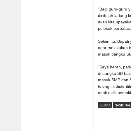
“Bagi guru-guru y
disitulah ladang
akan kita upayak
pelosok perbatasa
Selain itu, Bupat
agar melakukan i
masuk bangku S
“Saya heran, pada
di bangku SD has
masuk SMP dan SM
tolong ini diiden
anak didik semak
BERITA
NASIONAL