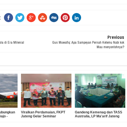
E
Previous
la di Era Milenial
Gus Muwafiq: Apa Sampeyan Pernah Ketemu Nabi kok
Mau menyontohnya?
hubungkan
Viralkan Perdamaian, FKPT
Gandeng Kemenag dan TASS
ajo -
Jateng Gelar Seminar
Australia, LP Ma'arif Jateng
Perempuan Top
Gagasan PKB untuk Guru