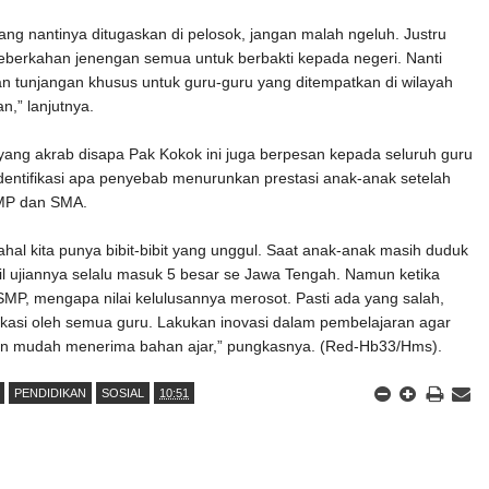
ang nantinya ditugaskan di pelosok, jangan malah ngeluh. Justru
 keberkahan jenengan semua untuk berbakti kepada negeri. Nanti
an tunjangan khusus untuk guru-guru yang ditempatkan di wilayah
n,” lanjutnya.
i yang akrab disapa Pak Kokok ini juga berpesan kepada seluruh guru
dentifikasi apa penyebab menurunkan prestasi anak-anak setelah
MP dan SMA.
hal kita punya bibit-bibit yang unggul. Saat anak-anak masih duduk
il ujiannya selalu masuk 5 besar se Jawa Tengah. Namun ketika
P, mengapa nilai kelulusannya merosot. Pasti ada yang salah,
tifikasi oleh semua guru. Lakukan inovasi dalam pembelajaran agar
in mudah menerima bahan ajar,” pungkasnya. (Red-Hb33/Hms).
PENDIDIKAN
SOSIAL
10:51