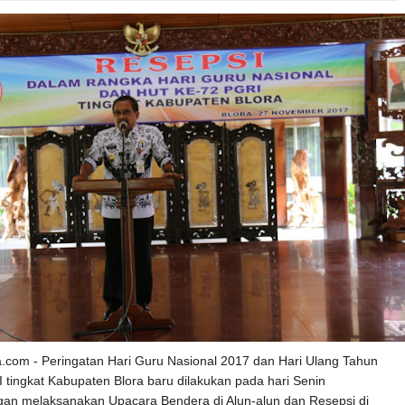
ra.com - Peringatan Hari Guru Nasional 2017 dan Hari Ulang Tahun
 tingkat Kabupaten Blora baru dilakukan pada hari Senin
gan melaksanakan Upacara Bendera di Alun-alun dan Resepsi di