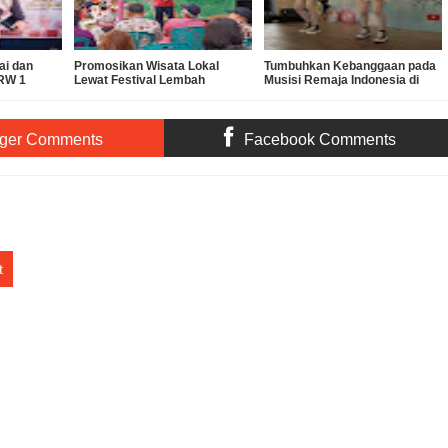
ai dan
Promosikan Wisata Lokal
Tumbuhkan Kebanggaan pada
RW 1
Lewat Festival Lembah
Musisi Remaja Indonesia di
Bidadari
Tengah Dominasi Pop Korea
ger Comments
Facebook Comments
t