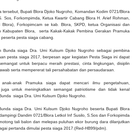
a tersebut, Bupati Blora Djoko Nugroho, Komandan Kodim 0721/Blora
, S. Sos, Forkompimda, Ketua Kwartir Cabang Blora H. Arief Rohman,
i Blora), Forkopimcam se kab. Blora, SKPD, ketua Organisasi dan
h Kabupaten Blora, serta Kakak-Kakak Pembina Gerakan Pramuka
 peserta pesta siaga cabang.
h Bunda siaga Dra. Umi Kulsum Djoko Nugroho sebagai pembina
n pesta siaga 2017, berpesan agar kegiatan Pesta Siaga ini dapat
mangat untuk berpacu meraih prestasi, cinta lingkungan, disiplin
awab serta mempererat tali persahabatan dan persaudaraan.
r anak-anak Pramuka siaga dapat mencari ilmu pengetahuan,
 juga untuk meningkatkan semangat patriotisme dan tidak kenal
Bunda siaga Dra. Umi Kulsum Djoko Nugroho.
Bunda siaga Dra. Umi Kulsum Djoko Nugroho
beserta Bupati Blora
idampingi Dandim 0721/Blora Letkol Inf Susilo, S.Sos dan Forkopimda
otong tali balon dan melepas puluhan ekor burung dara dilanjutkan
gai pertanda dimulai pesta siaga 2017.(Red-HB99/pdm).