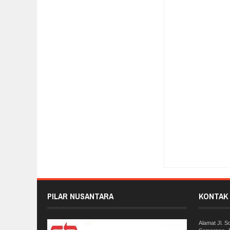
Item Reviewed:
Pemb
By:
Pilar Nusantara
PILAR NUSANTARA
KONTAK 
Alamat Jl. 