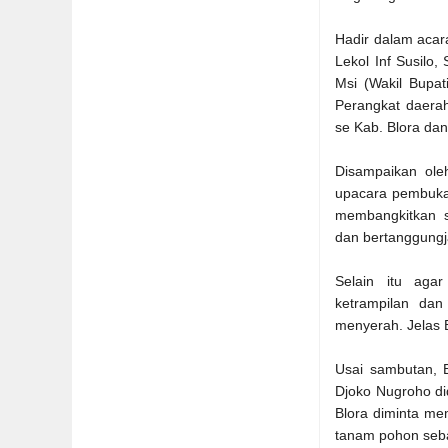
Hadir dalam acar
Lekol Inf Susilo
Msi (Wakil Bupat
Perangkat daera
se Kab. Blora dan
Disampaikan ole
upacara pembukaa
membangkitkan se
dan bertanggungj
Selain itu aga
ketrampilan dan
menyerah. Jelas 
Usai sambutan,
Djoko Nugroho
d
Blora
diminta mem
tanam pohon seba