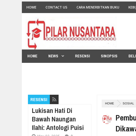
HOME
CONTACT US
CARA MENERBITKAN BUKU
KEBI
HOME
NEWS
RESENSI
SINOPSIS
BEL
RESENSI
HOME
SOSIAL
Lukisan Hati Di
Pembu
Bawah Naungan
Ilahi: Antologi Puisi
Dikaw