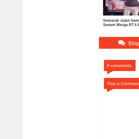
Semarak Jalan Sant
Senam Warga RT 6 
Sampangan
Blog
0 comments:
Post a Commen