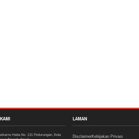
ukaan Pesta Siaga Kwartir Cabang Blora Dikawal Dandim
Rating:
5
Reviewed
KAMI
LAMAN
Soekarno Hatta No. 131 Pedurungan, Kota
Disclaimer
Kebijakan Privasi