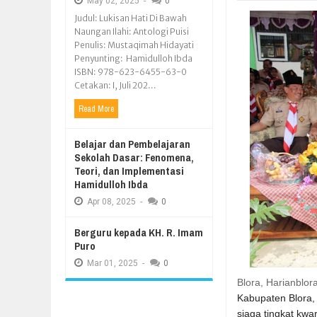
May
02,
2025
-
0
Judul: Lukisan Hati Di Bawah
Naungan Ilahi: Antologi Puisi
Penulis: Mustaqimah Hidayati
Penyunting: Hamidulloh Ibda
ISBN: 978-623-6455-63-0
Cetakan: I, Juli 202...
Read More
Belajar dan Pembelajaran
Sekolah Dasar: Fenomena,
Teori, dan Implementasi
Hamidulloh Ibda
Apr
08,
2025
-
0
Berguru kepada KH. R. Imam
Puro
Mar
01,
2025
-
0
Blora, Harianblor
Kabupaten Blora,
siaga tingkat kwa