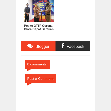
Dinyatakan Negatif
Jenazah Terdampak
Alkohol dan Narkoba
Corona
Posko GTTP Corona
Blora Dapat Bantuan
dari Pemrov Jateng
dan Dinsos P3A
Blogger
Facebook
Comments
Comments
0 comments:
Post a Comment