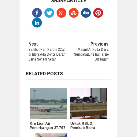
SHARE ARTICLE
Next
Previous
Sambut Hari Kartini 2017,
Masjid Al Huda Desa
di Blora Ada Donor Darah
Sumberagung Banjarejo
Serta Senam Akbar
Dibangun
RELATED POSTS
Kru Lion Air
Untuk RSUD,
Penerbangan JT-797
Pemkab Blora
Rute Merauke ke
Bentuk Relawan
Jayapura
Pemulasaran