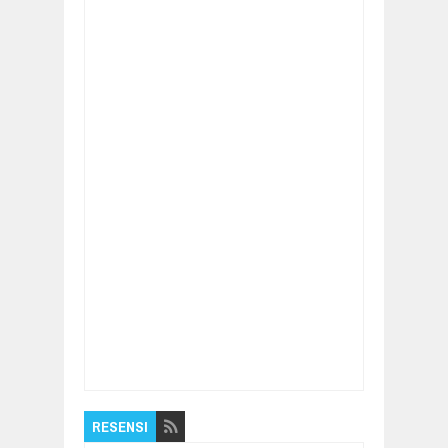
Item Reviewed:
Jaga Kebugaran, TNI dan
Forkopimcam Bogorejo Senam Berjamaah
Rating:
5
Reviewed By:
Pilar Nusantara
RESENSI