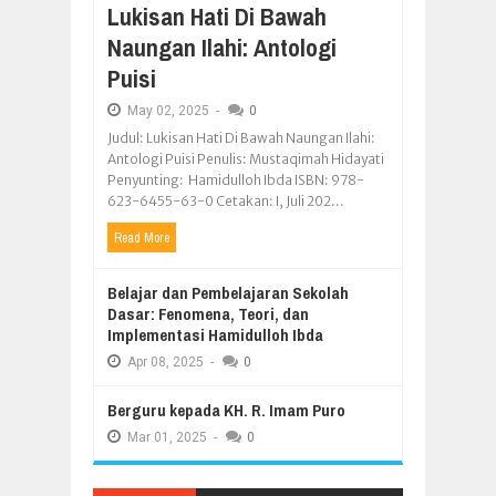
Lukisan Hati Di Bawah
Naungan Ilahi: Antologi
Puisi
May
02,
2025
-
0
Judul: Lukisan Hati Di Bawah Naungan Ilahi:
Antologi Puisi Penulis: Mustaqimah Hidayati
Penyunting: Hamidulloh Ibda ISBN: 978-
623-6455-63-0 Cetakan: I, Juli 202...
Read More
Belajar dan Pembelajaran Sekolah
Dasar: Fenomena, Teori, dan
Implementasi Hamidulloh Ibda
Apr
08,
2025
-
0
Berguru kepada KH. R. Imam Puro
Mar
01,
2025
-
0