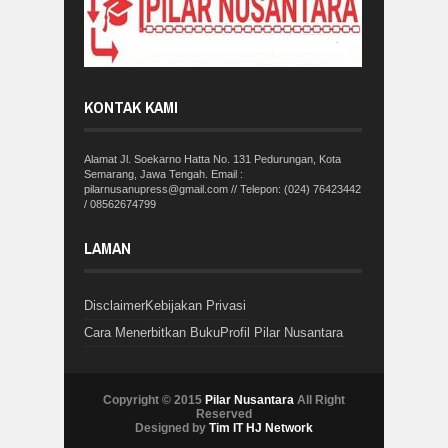
KONTAK KAMI
Alamat Jl. Soekarno Hatta No. 131 Pedurungan, Kota
Semarang, Jawa Tengah. Email :
pilarnusanupress@gmail.com // Telepon: (024) 76423442
/ 08562674799
LAMAN
Disclaimer
Kebijakan Privasi
Cara Menerbitkan Buku
Profil Pilar Nusantara
Copyright © 2015
Pilar Nusantara
All Right
Reserved
Designed by
Tim IT HJ Network