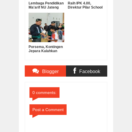
Lembaga Pendidikan
Raih IPK 4.00,
Ma'arif NU Jateng
Direktur Pilar School
Serahkan Bantuan
Dian Marta Wijayanti
Operasional MKKS
Sah Jadi Doktor
SMK Ma’arif
Manajemen
Pendidikan UNNES
Porsema, Kontingen
Jepara Kalahkan
Kabupaten
Semarang pada Final
Lomba Voli Putra
MI/SD
Blogger
Facebook
Comments
Comments
0 comments:
Post a Comment