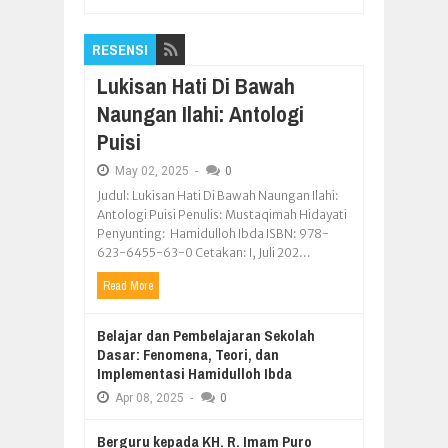
RESENSI
Lukisan Hati Di Bawah
Naungan Ilahi: Antologi
Puisi
May
02,
2025
-
0
Judul: Lukisan Hati Di Bawah Naungan Ilahi:
Antologi Puisi Penulis: Mustaqimah Hidayati
Penyunting: Hamidulloh Ibda ISBN: 978-
623-6455-63-0 Cetakan: I, Juli 202...
Read More
Belajar dan Pembelajaran Sekolah
Dasar: Fenomena, Teori, dan
Implementasi Hamidulloh Ibda
Apr
08,
2025
-
0
Berguru kepada KH. R. Imam Puro