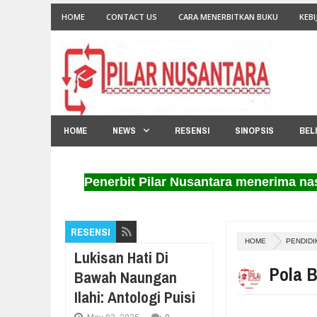
HOME
CONTACT US
CARA MENERBITKAN BUKU
KEBI
HOME
NEWS
RESENSI
SINOPSIS
BEL
Penerbit Pilar Nusantara menerima naskah un
RESENSI
HOME
PENDIDI
Lukisan Hati Di
Pola B
Bawah Naungan
Ilahi: Antologi Puisi