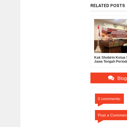
RELATED POSTS
Kak Shobirin Ketu
Jawa Tengah Period
2029
Blog
0 comments:
Post a Commen