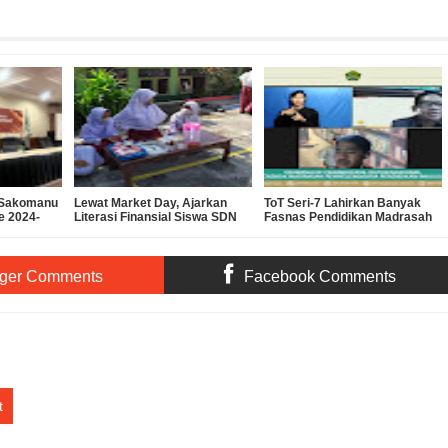
a Sakomanu
Lewat Market Day, Ajarkan
ToT Seri-7 Lahirkan Banyak
e 2024-
Literasi Finansial Siswa SDN
Fasnas Pendidikan Madrasah
Gajahmungkur 03
Inklusif
ger Comments
Facebook Comments
t