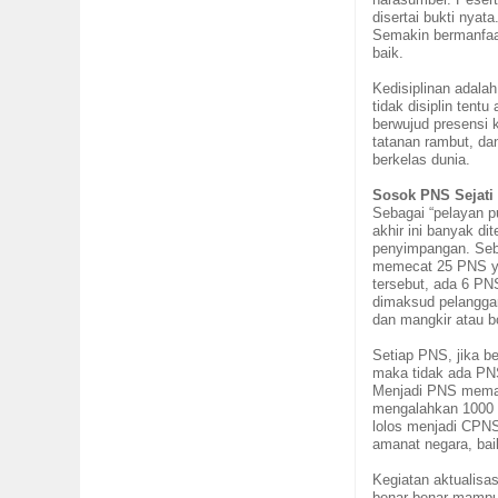
disertai bukti nyat
Semakin bermanfaat,
baik.
Kedisiplinan adalah
tidak disiplin tent
berwujud presensi 
tatanan rambut, da
berkelas dunia.
Sosok
PNS Sejati
Sebagai “pelayan p
akhir ini banyak d
penyim
p
angan. Seb
memecat 25 PNS yan
tersebut, ada
6
PNS
dimaksud pelanggara
dan mangkir atau bo
Setiap PNS, jika b
maka tidak ada PN
Menjadi PNS meman
mengalahkan 1000 s
lolos menjadi CPNS
amanat negara, bai
Kegiatan aktualisa
benar-benar mampu