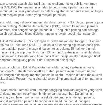
dasar tersebut adalah akuntabilitas, nasionalisme, etika publik, komitmen
psi (ANEKA). Penanaman nilai tidak terputus hanya pada mata rantai
 namun aktualisasi yang dikemas dalam kegiatan impementasi sesuai Tugas
ksi) menjadi poin utama yang menjadi perhatian.
rta tidak hanya dibekali materi nilai dasar profesi PNS.
Sebab,
p
eserta juga
ran tentang Peraturan Baris-Berbaris (PBB), senam kesegaran jasmani,
jasmani, dan pengembangan potensi diri. Yang lebih penting dari berbagai
dalah pembiasaan hidup disiplin, tanggung jawab, peduli, dan sadar diri.
Diklat Prajabatan CPNS golongan III dilaksanakan dari tanggal 16 Februari
5 atau 31 hari kerja (263 JP). Istilah
in-off-in
sering digunakan pada pola
rtama adalah peserta masuk di dalam kelas selama 18 hari kerja untuk
nilai-nilai dasar profesi PNS dan 13 hari untuk aktualisasi nilai-nilai dasar
gkungan kerja.
P
eserta yang tidak hadir 9 jam pelajaran akan dianggap tidak
esempatan mengulang pada Diklat Prajabatan selanjutnya.
 pada pola baru Diklat Prajabatan ini adalah adanya aktualisasi yang
dan
coach
. Setelah mendapatkan materi, peserta akan menyeminarkan
asi dengan didampingi mentor (kepala sekolah). Peserta dituntut melakukan
aktualisasi. Program yang disetujui akan diimplementasikan di tempat kerja
lass.
ta akan masuk kembali untuk mempertanggungjawabkan kegiatan yang telah
di depan mentor,
coach
(pembimbing) dan narasumber.
Dalam hal ini,
 orang yang belum pernah sama sekali berkomunikasi dengan peserta
,
ang disampaikan peserta benar-benar menjadi hal baru di hadapan
ta harus berupaya meyakinkan narasumber akan kejelasan program dengan