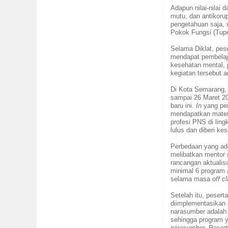
Adapun nilai-nilai 
mutu, dan antikoru
pengetahuan saja,
Pokok Fungsi (Tupo
Selama Diklat
,
pese
mendapat pembelaja
kesehatan mental
,
kegiatan tersebut a
Di Kota Semarang, 
sampai 26 Maret 201
baru ini.
In
yang pe
mendapatkan materi 
profesi PNS di lin
lulus dan diberi k
Perbedaan yang ada
melibatkan
mentor
rancangan aktualis
minimal 6 program 
selama masa
off c
Setelah itu, peser
diimplementasikan 
n
arasumber adalah
sehingga program y
narasumber.
P
eser