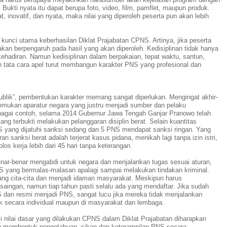
a. Bukti nyata itu dapat berupa foto, video, film, pamflet, maupun produk.
 inovatif, dan nyata, maka nilai yang diperoleh peserta pun akan lebih
 kunci utama keberhasilan Diklat Prajabatan CPNS. Artinya, jika peserta
u akan berpengaruh pada hasil yang akan diperoleh. Kedisiplinan tidak hanya
kehadiran. Namun kedisiplinan dalam berpakaian, tepat waktu, santun,
n tata cara apel turut membangun karakter PNS yang profesional dan
ublik”, pembentukan karakter memang sangat diperlukan. Mengingat akhir-
itemukan aparatur negara yang justru menjadi sumber dan pelaku
agai contoh, selama 2014 Gubernur Jawa Tengah Ganjar Pranowo telah
g terbukti melakukan pelanggaran disiplin berat. Selain kuantitas
 yang dijatuhi sanksi sedang dan
5
PNS mendapat sanksi ringan. Yang
n sanksi berat adalah terjerat kasus pidana, menikah lagi tanpa izin istri,
los kerja lebih dari 45 hari tanpa keterangan.
enar-benar mengabdi untuk negara dan menjalankan tugas sesuai aturan,
S yang bermalas-malasan apalagi sampai melakukan tindakan kriminal.
g cita-cita dan menjadi idaman masyarakat. Meskipun harus
aingan, namun tiap tahun pasti selalu ada yang mendaftar.
J
ika sudah
 dan resmi menjadi PNS, sangat lucu jika mereka tidak menjalankan
k secara individual maupun di masyarakat dan lembaga.
si nilai dasar yang dilakukan CPNS dalam Diklat Prajabatan diharapkan
 membentuk pengetahuan, sikap dan keterampilan PNS
secara