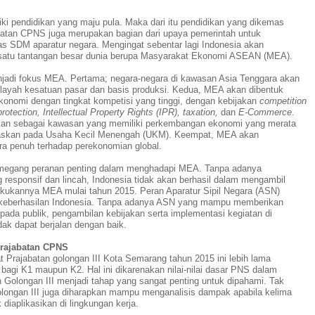
ki pendidikan yang maju pula. Maka dari itu pendidikan yang dikemas
batan CPNS juga merupakan bagian dari upaya pemerintah untuk
as SDM aparatur negara. Mengingat sebentar lagi Indonesia akan
satu tantangan besar dunia berupa Masyarakat Ekonomi ASEAN (MEA).
njadi fokus MEA
. Pertama;
negara-negara di kawasan Asia Tenggara akan
ilayah kesatuan pasar dan basis produksi
.
Kedua,
MEA akan dibentuk
onomi dengan tingkat kompetisi yang tinggi, dengan kebijakan
competition
rotection, Intellectual Property Rights (IPR), taxation,
dan
E-Commerce
.
an sebagai kawasan yang memiliki perkembangan ekonomi yang merata
askan pada Usaha Kecil Menengah (UKM)
.
Keempat,
MEA akan
ara penuh terhadap perekonomian global.
egang peranan penting dalam menghadapi MEA. Tanpa adanya
responsif dan lincah, Indonesia tidak akan berhasil dalam mengambil
akukannya MEA mulai tahun 2015. Peran Aparatur Sipil Negara (ASN)
r keberhasilan Indonesia. Tanpa adanya ASN yang mampu memberikan
pada publik, pengambilan kebijakan serta implementasi kegiatan di
idak dapat berjalan dengan baik.
Prajabatan CPNS
t Prajabatan golongan III
Kota Semarang tahun 2015 ini
lebih lama
 bagi K1 maupun K2. Hal ini dikarenakan nilai-nilai dasar PNS dalam
n Golongan III menjadi tahap yang sangat penting untuk dipahami. Tak
longan III juga diharapkan mampu menganalisis dampak apabila kelima
k diaplikasikan di lingkungan kerja.