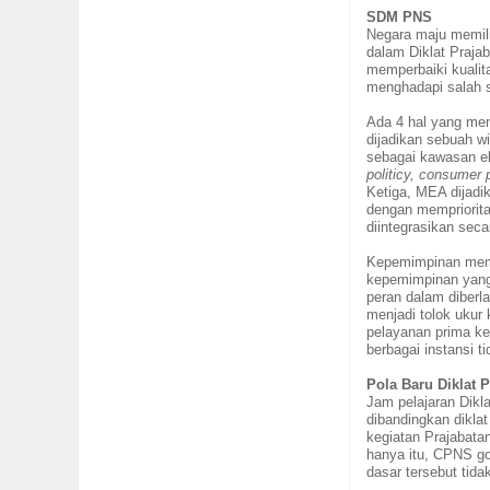
SDM PNS
Negara maju memili
dalam Diklat Praja
memperbaiki kualit
menghadapi salah 
Ada 4
hal yang me
dijadikan sebuah w
sebagai kawasan ek
politicy, consumer p
Ketiga,
MEA dijadik
dengan mempriorit
diintegrasikan sec
Kepemimpinan mem
kepemimpinan yang 
peran dalam diberl
menjadi tolok uku
pelayanan prima ke
berbagai instansi t
Pola Baru
Diklat 
Jam pelajaran Dikla
dibandingkan diklat
kegiatan Prajabata
hanya itu, CPNS go
dasar tersebut tida