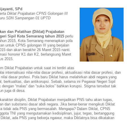
ijayanti, SPd
erta Diklat Prajabatan CPNS Golongan III
uru SDN Sampangan 01 UPTD
kan dan Pelatihan (Diklat) Prajabatan
geri Sipil Kota Semarang
tahun 2015
perlu
ahun 2015, Kota Semarang menerapkan pola
atan untuk
CPNS g
olongan III
yang berjalan
2015 dan akan berakhir 26 Maret 2015 nanti.
rmasi honorer
K1
dan
K2
, berlangsung Maret
us 2015.
m Diklat Prajabatan untuk saat ini terdiri atas
i internalisasi nilai-nilai dasar profesi, aktualisasi nilai dasar profesi, dan
nilai dasar profesi.
Pola baru Diklat harus melahirkan abdi negara yang
l, berkualitas, dan antikorupsi. Sebab, selama ini P
egawai
N
egeri
S
ipil
k dengan “malas” dan “suka bolos”
bahkan korupsi
. Stigma tersebut tak
un juga di desa.
arakter disiplin, Diklat Prajabatan menjadikan PNS tahu akan tugas,
an
dan substansi dasar abdi negara
. Jika benar-benar mengikuti Diklat
ka tidak ada PNS yang bermasalah. Mengapa? Dalam Diklat, CPNS
ggota TNI yang mengutamakan kedisiplinan, jujur, tegas, bertanggung
h Diklat, ada PNS yang bekerja ngawur, maka Diklatnya bisa dikatakan