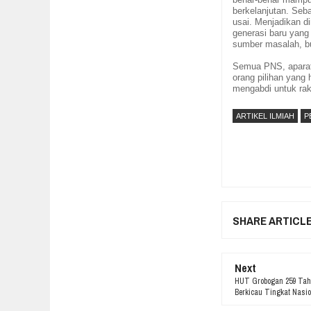
berkelanjutan
.
Seba
usai. Menjadikan d
generasi baru
yang 
sumber masalah, b
Semua PNS, aparat
orang pilihan yang
mengabdi untuk ra
ARTIKEL ILMIAH
P
SHARE ARTICL
Next
HUT Grobogan 259 Tahu
Berkicau Tingkat Nasio