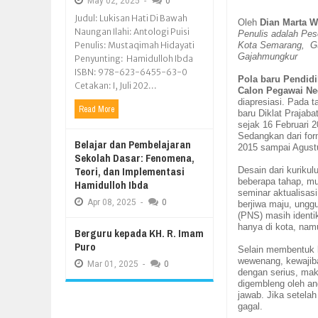
May
02,
2025
-
0
Judul: Lukisan Hati Di Bawah
Oleh
Dian Marta W
Naungan Ilahi: Antologi Puisi
Penulis adalah
Pes
Penulis: Mustaqimah Hidayati
Kota Semarang,
G
Gajahmungkur
Penyunting: Hamidulloh Ibda
ISBN: 978-623-6455-63-0
Pola baru Pendidi
Cetakan: I, Juli 202...
C
alon
Pegawai Ne
diapresiasi.
Pada t
Read More
baru Diklat Prajab
sejak 16 Februari 
Sedangkan dari fo
Belajar dan Pembelajaran
2015 sampai Agust
Sekolah Dasar: Fenomena,
Teori, dan Implementasi
Desain dari kurikulu
beberapa tahap, mula
Hamidulloh Ibda
seminar aktualisasi 
Apr
08,
2025
-
0
berjiwa maju, unggu
(PNS)
masih identi
hanya di kota, nam
Berguru kepada KH. R. Imam
Puro
Selain membentuk k
wewenang, kewajib
Mar
01,
2025
-
0
dengan serius, ma
digembleng oleh an
jawab. Jika setela
gagal.