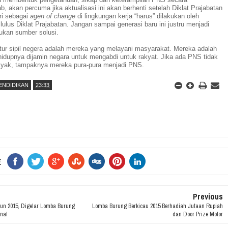
b,
akan percuma jika aktualisasi ini akan berhenti setelah Diklat Prajabatan
iri sebagai
agen of change
di lingkungan kerja “harus” dilakukan oleh
lulus Diklat Prajabatan
. Jangan sampai generasi baru ini justru menjadi
ukan sumber solusi.
ur sipil negera adalah mereka yang melayani masyarakat. Mereka adalah
 hidupnya dijamin negara untuk mengabdi untuk rakyat. Jika ada PNS tidak
kyak, tampaknya mereka pura-pura menjadi PNS.
ENDIDIKAN
23:33
E
Previous
n 2015, Digelar Lomba Burung
Lomba Burung Berkicau 2015 Berhadiah Jutaan Rupiah
nal
dan Door Prize Motor