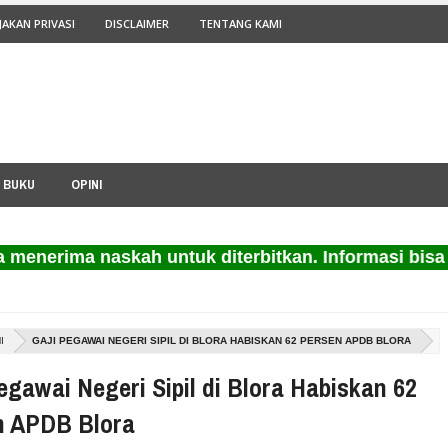
JAKAN PRIVASI
DISCLAIMER
TENTANG KAMI
I BUKU
OPINI
nerima naskah untuk diterbitkan. Informasi bisa me
I
GAJI PEGAWAI NEGERI SIPIL DI BLORA HABISKAN 62 PERSEN APDB BLORA
egawai Negeri Sipil di Blora Habiskan 62
n APDB Blora