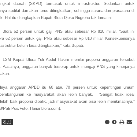
angkat daerah (SKPD) termasuk untuk infrastruktur. Sedankan untuk
ahnya sedikit dan akan terus ditingkatkan, sehingga sarana dan prasarana di
ik. Hal itu diungkapkan Bupati Blora Djoko Nugroho tak lama ini.
Blora 62 persen untuk gaji PNS atau sebesar Rp 810 miliar. “Saat ini
 62 persen untuk gaji PNS atau sebesar Rp 810 miliar. Konsekuensinya
struktur belum bisa ditingkatkan,” kata Bupati.
vis LSM Kopral Blora Yuli Abdul Hakim menilai proporsi anggaran tersebut
l. Pasalnya, anggaran banyak terserap untuk mengaji PNS yang kinerjanya
yakan.
ealnya anggaran APBD itu 60 atau 70 persen untuk kepentingan umum
 pembangunan ke masyarakat akan lebih banyak.
“Sangat tidak ideal
bih baik proporsi dibalik, jadi masyarakat akan bisa lebih menikmatinya,”
8/Pati Pos/Foto: Harianblora.com).
21:44