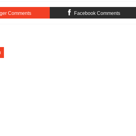
Pendidikan UNNES
Voli Putra MI/SD
ger Comments
Facebook Comments
t