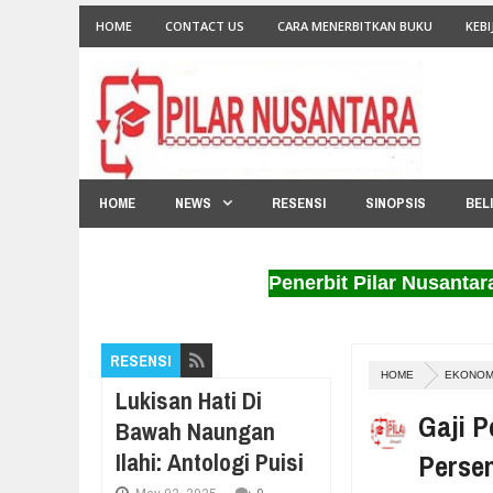
HOME
CONTACT US
CARA MENERBITKAN BUKU
KEBI
HOME
NEWS
RESENSI
SINOPSIS
BEL
Penerbit Pilar Nusantara me
RESENSI
HOME
EKONOM
Lukisan Hati Di
Gaji P
Bawah Naungan
Ilahi: Antologi Puisi
Perse