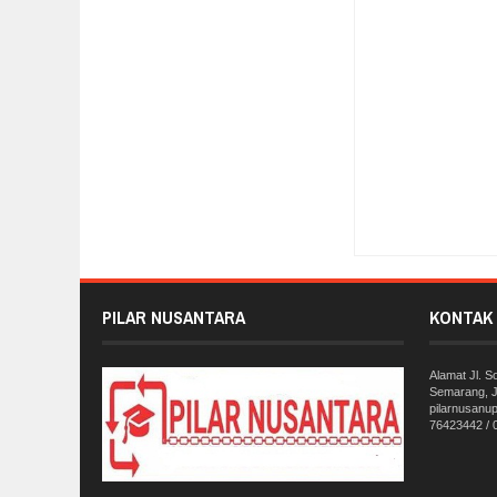
Item Reviewed:
Gaji
Reviewed By:
Pilar 
PILAR NUSANTARA
KONTAK 
Alamat Jl. 
Semarang, J
pilarnusanu
76423442 /