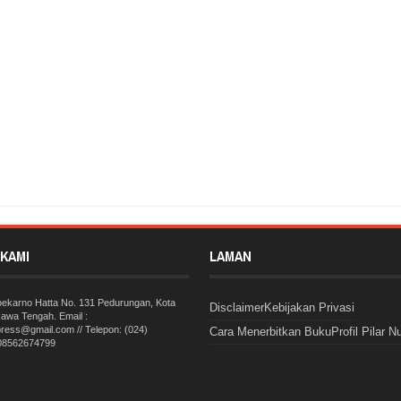
 Pegawai Negeri Sipil di Blora Habiskan 62 Persen APDB Blora
Rating:
5
Nusantara
KAMI
LAMAN
Soekarno Hatta No. 131 Pedurungan, Kota
Disclaimer
Kebijakan Privasi
awa Tengah. Email :
press@gmail.com // Telepon: (024)
Cara Menerbitkan Buku
Profil Pilar N
 08562674799