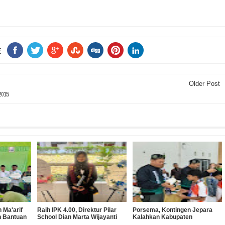
E
Older Post
2015
 Ma'arif
Raih IPK 4.00, Direktur Pilar
Porsema, Kontingen Jepara
n Bantuan
School Dian Marta Wijayanti
Kalahkan Kabupaten
 SMK
Sah Jadi Doktor Manajemen
Semarang pada Final Lomba