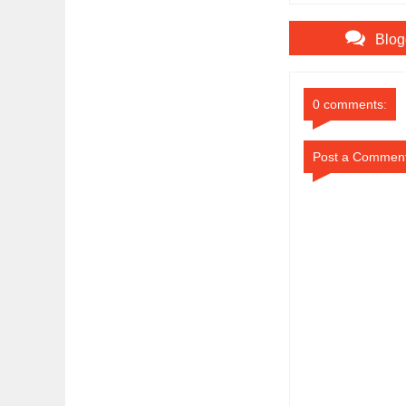
Ma’arif
Blog
0 comments:
Post a Commen