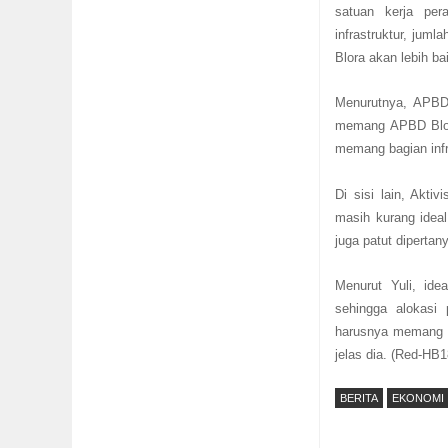
satuan kerja per
infrastruktur, juml
Blora akan lebih ba
Menurutnya, APBD 
memang APBD Blora
memang bagian infra
Di sisi lain, Akti
masih kurang idea
juga patut dipertan
Menurut Yuli, id
sehingga alokasi
harusnya memang le
jelas dia. (Red-HB1
BERITA
EKONOMI