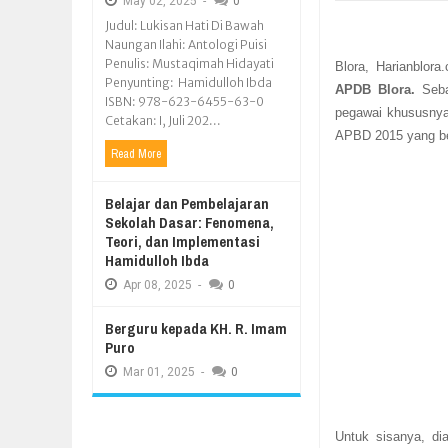
May
02,
2025
-
0
Judul: Lukisan Hati Di Bawah
Naungan Ilahi: Antologi Puisi
Penulis: Mustaqimah Hidayati
Blora, Harianblor
Penyunting: Hamidulloh Ibda
APDB Blora.
Seba
ISBN: 978-623-6455-63-0
pegawai khususnya
Cetakan: I, Juli 202...
APBD 2015 yang ber
Read More
Belajar dan Pembelajaran
Sekolah Dasar: Fenomena,
Teori, dan Implementasi
Hamidulloh Ibda
Apr
08,
2025
-
0
Berguru kepada KH. R. Imam
Puro
Mar
01,
2025
-
0
Untuk sisanya, di