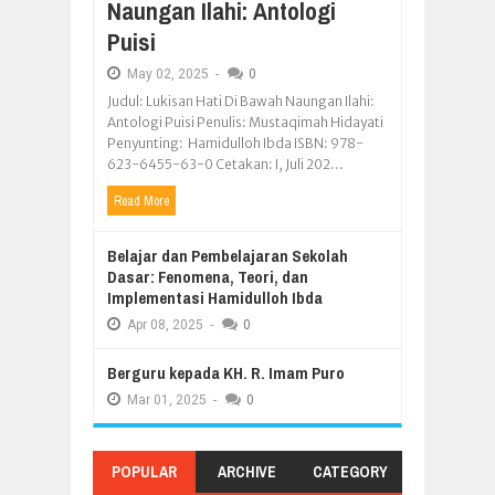
Naungan Ilahi: Antologi
Puisi
May
02,
2025
-
0
Judul: Lukisan Hati Di Bawah Naungan Ilahi:
Antologi Puisi Penulis: Mustaqimah Hidayati
Penyunting: Hamidulloh Ibda ISBN: 978-
623-6455-63-0 Cetakan: I, Juli 202...
Read More
Belajar dan Pembelajaran Sekolah
Dasar: Fenomena, Teori, dan
Implementasi Hamidulloh Ibda
Apr
08,
2025
-
0
Berguru kepada KH. R. Imam Puro
Mar
01,
2025
-
0
POPULAR
ARCHIVE
CATEGORY