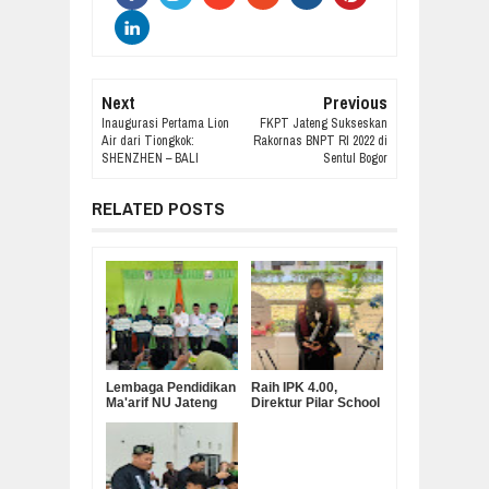
Next
Previous
Inaugurasi Pertama Lion
FKPT Jateng Sukseskan
Air dari Tiongkok:
Rakornas BNPT RI 2022 di
SHENZHEN – BALI
Sentul Bogor
RELATED POSTS
Lembaga Pendidikan
Raih IPK 4.00,
Ma'arif NU Jateng
Direktur Pilar School
Serahkan Bantuan
Dian Marta Wijayanti
Operasional MKKS
Sah Jadi Doktor
SMK Ma’arif
Manajemen
Pendidikan UNNES