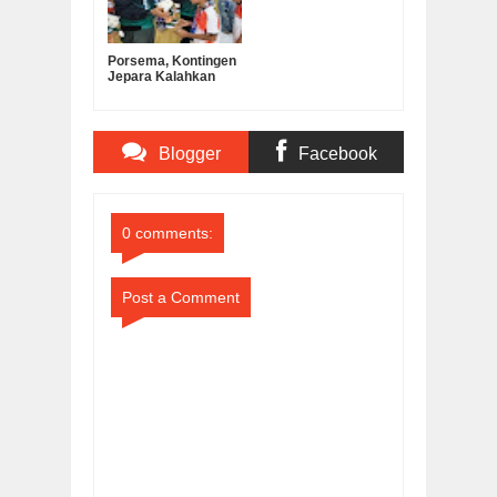
Porsema, Kontingen
Jepara Kalahkan
Kabupaten
Semarang pada Final
Lomba Voli Putra
MI/SD
Blogger
Facebook
Comments
Comments
0 comments:
Post a Comment