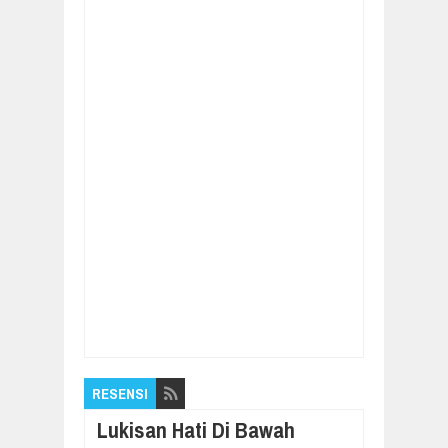
Item Reviewed:
Medical Hacking Layani
Terapi Gratis untuk Fakir Miskin dan Kaum
Dhuafa
Rating:
5
Reviewed By:
Pilar
Nusantara
RESENSI
Lukisan Hati Di Bawah