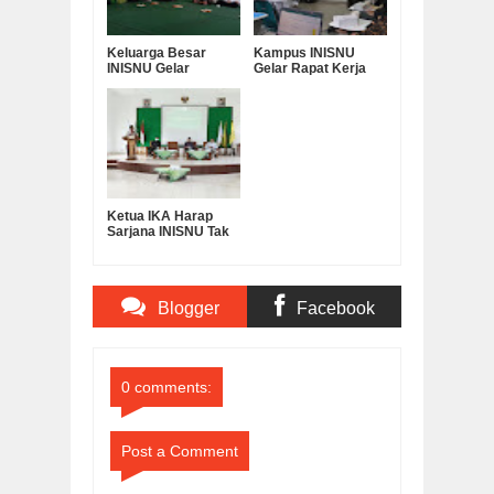
Keluarga Besar
Kampus INISNU
INISNU Gelar
Gelar Rapat Kerja
Halalbihalal
bersama BPP
Ketua IKA Harap
Sarjana INISNU Tak
Hanya Berharap Jadi
PNS
Blogger
Facebook
Comments
Comments
0 comments:
Post a Comment