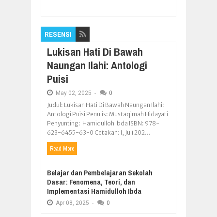
Nusantara
RESENSI
Lukisan Hati Di Bawah
Naungan Ilahi: Antologi
Puisi
May
02,
2025
-
0
Judul: Lukisan Hati Di Bawah Naungan Ilahi:
Antologi Puisi Penulis: Mustaqimah Hidayati
Penyunting: Hamidulloh Ibda ISBN: 978-
623-6455-63-0 Cetakan: I, Juli 202...
Read More
Belajar dan Pembelajaran Sekolah
Dasar: Fenomena, Teori, dan
Implementasi Hamidulloh Ibda
Apr
08,
2025
-
0