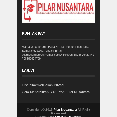
KONTAK KAMI
Alamat Jl. Soekarno Hatta No. 131 Pedurungan, Kota
Semarang, Jawa Tengah. Email :
pilarnusanupress@gmail.com // Telepon: (024) 76423442
/ 08562674799
LAMAN
Disclaimer
Kebijakan Privasi
Cara Menerbitkan Buku
Profil Pilar Nusantara
Copyright © 2015
Pilar Nusantara
All Right
Reserved