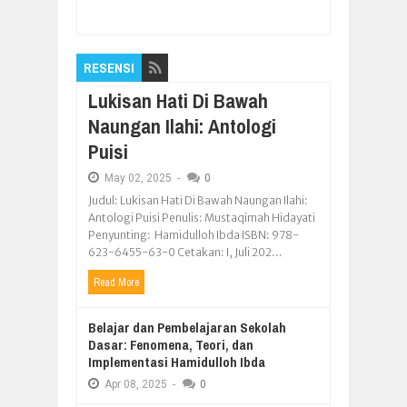
2019
Rating:
5
Reviewed By:
Pilar Nusantara
RESENSI
Lukisan Hati Di Bawah
Naungan Ilahi: Antologi
Puisi
May
02,
2025
-
0
Judul: Lukisan Hati Di Bawah Naungan Ilahi:
Antologi Puisi Penulis: Mustaqimah Hidayati
Penyunting: Hamidulloh Ibda ISBN: 978-
623-6455-63-0 Cetakan: I, Juli 202...
Read More
Belajar dan Pembelajaran Sekolah
Dasar: Fenomena, Teori, dan
Implementasi Hamidulloh Ibda
Apr
08,
2025
-
0