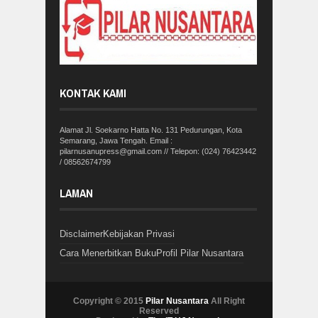
KONTAK KAMI
Alamat Jl. Soekarno Hatta No. 131 Pedurungan, Kota
Semarang, Jawa Tengah. Email :
pilarnusanupress@gmail.com // Telepon: (024) 76423442
/ 08562674799
LAMAN
Disclaimer
Kebijakan Privasi
Cara Menerbitkan Buku
Profil Pilar Nusantara
Copyright © 2015
Pilar Nusantara
All Right
Reserved