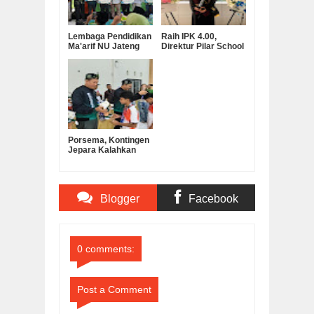
Lembaga Pendidikan
Raih IPK 4.00,
Ma'arif NU Jateng
Direktur Pilar School
Serahkan Bantuan
Dian Marta Wijayanti
Operasional MKKS
Sah Jadi Doktor
SMK Ma’arif
Manajemen
Pendidikan UNNES
Porsema, Kontingen
Jepara Kalahkan
Kabupaten
Semarang pada Final
Lomba Voli Putra
MI/SD
Blogger
Facebook
Comments
Comments
0 comments:
Post a Comment