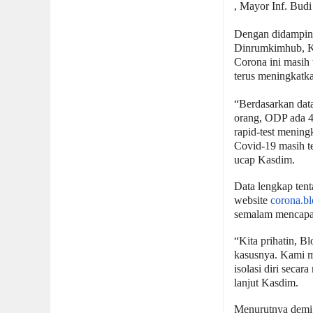
, Mayor Inf. Bud
Dengan didamping
Dinrumkimhub, Ka
Corona ini masih
terus meningkatk
“Berdasarkan dat
orang, ODP ada 4
rapid-test mening
Covid-19 masih te
ucap Kasdim.
Data lengkap tent
website
corona.bl
semalam mencapai
“Kita prihatin, B
kasusnya. Kami m
isolasi diri seca
lanjut Kasdim.
Menurutnya demi 