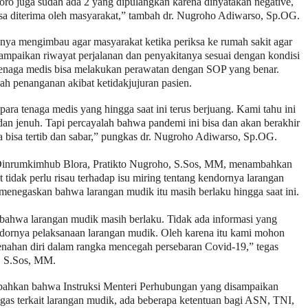
oro juga sudah ada 2 yang dipulangkan karena dinyatakan negative,
isa diterima oleh masyarakat,” tambah dr. Nugroho Adiwarso, Sp.OG.
knya mengimbau agar masyarakat ketika periksa ke rumah sakit agar
yampaikan riwayat perjalanan dan penyakitanya sesuai dengan kondisi
tenaga medis bisa melakukan perawatan dengan SOP yang benar.
ah penanganan akibat ketidakjujuran pasien.
ara tenaga medis yang hingga saat ini terus berjuang. Kami tahu ini
dan jenuh. Tapi percayalah bahwa pandemi ini bisa dan akan berakhir
a bisa tertib dan sabar,” pungkas dr. Nugroho Adiwarso, Sp.OG.
inrumkimhub Blora, Pratikto Nugroho, S.Sos, MM, menambahkan
tidak perlu risau terhadap isu miring tentang kendornya larangan
menegaskan bahwa larangan mudik itu masih berlaku hingga saat ini.
 bahwa larangan mudik masih berlaku. Tidak ada informasi yang
ndornya pelaksanaan larangan mudik. Oleh karena itu kami mohon
nahan diri dalam rangka mencegah persebaran Covid-19,” tegas
, S.Sos, MM.
ahkan bahwa Instruksi Menteri Perhubungan yang disampaikan
gas terkait larangan mudik, ada beberapa ketentuan bagi ASN, TNI,