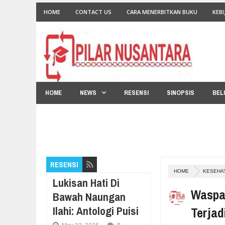
HOME
CONTACT US
CARA MENERBITKAN BUKU
KEBI
HOME
NEWS
RESENSI
SINOPSIS
BEL
RESENSI
HOME
KESEHA
Lukisan Hati Di
Waspa
Bawah Naungan
Ilahi: Antologi Puisi
Terjad