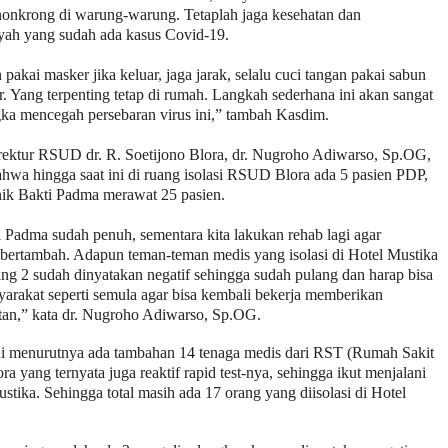
onkrong di warung-warung. Tetaplah jaga kesehatan dan
yah yang sudah ada kasus Covid-19.
pakai masker jika keluar, jaga jarak, selalu cuci tangan pakai sabun
er. Yang terpenting tetap di rumah. Langkah sederhana ini akan sangat
gka mencegah persebaran virus ini,” tambah Kasdim.
irektur RSUD dr. R. Soetijono Blora, dr. Nugroho Adiwarso, Sp.OG,
wa hingga saat ini di ruang isolasi RSUD Blora ada 5 pasien PDP,
nik Bakti Padma merawat 25 pasien.
i Padma sudah penuh, sementara kita lakukan rehab lagi agar
a bertambah. Adapun teman-teman medis yang isolasi di Hotel Mustika
ng 2 sudah dinyatakan negatif sehingga sudah pulang dan harap bisa
yarakat seperti semula agar bisa kembali bekerja memberikan
tan,” kata dr. Nugroho Adiwarso, Sp.OG.
ini menurutnya ada tambahan 14 tenaga medis dari RST (Rumah Sakit
a yang ternyata juga reaktif rapid test-nya, sehingga ikut menjalani
ustika. Sehingga total masih ada 17 orang yang diisolasi di Hotel