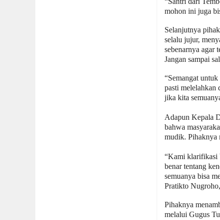
“Santri dari Temb
mohon ini juga b
Selanjutnya piha
selalu jujur, men
sebenarnya agar 
Jangan sampai sal
“Semangat untuk p
pasti melelahkan 
jika kita semuany
Adapun Kepala D
bahwa masyarakat 
mudik. Pihaknya 
“Kami klarifikasi
benar tentang ke
semuanya bisa me
Pratikto Nugroho
Pihaknya menamb
melalui Gugus Tu