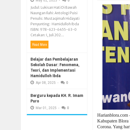
May
02,
2025
-
0
Judul: Lukisan Hati Di Bawah
Naungan Ilahi: Antologi Puisi
Penulis: Mustaqimah Hidayati
Penyunting: Hamidulloh Ibda
ISBN: 978-623-6455-63-0
Cetakan: I, Juli 202...
Read More
Belajar dan Pembelajaran
Sekolah Dasar: Fenomena,
Teori, dan Implementasi
Hamidulloh Ibda
Apr
08,
2025
-
0
Berguru kepada KH. R. Imam
Puro
Mar
01,
2025
-
0
Harianblora.com
Kabupaten Blora 
Corona. Yang har