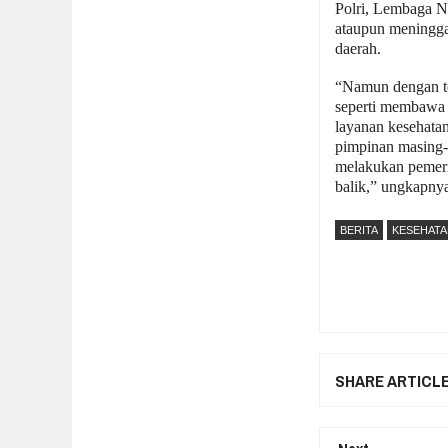
Polri, Lembaga N
ataupun meninggal
daerah.
“Namun dengan te
seperti membawa s
layanan kesehatan
pimpinan masing-
melakukan pemerik
balik,” ungkapny
BERITA
KESEHAT
SHARE ARTICL