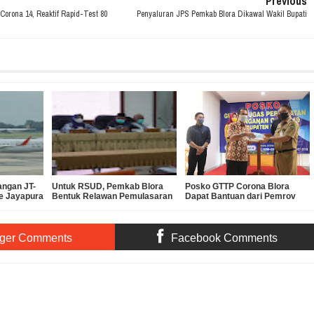
Previous
 Corona 14, Reaktif Rapid-Test 80
Penyaluran JPS Pemkab Blora Dikawal Wakil Bupati
angan JT-
Untuk RSUD, Pemkab Blora
Posko GTTP Corona Blora
e Jayapura
Bentuk Relawan Pemulasaran
Dapat Bantuan dari Pemrov
Alkohol
Jenazah Terdampak Corona
Jateng dan Dinsos P3A
ger Comments
Facebook Comments