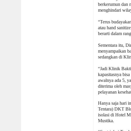
berkerumun dan n
menghindari wila
“Terus budayakan 
atau hand sanitiz
berarti dalam ran
Sementara itu, D
menyampaikan bah
sedangkan di Kli
“Jadi Klinik Bakt
kapasitasnya bis
awalnya ada 5, ya
diterima oleh mas
pelayanan keseha
Hanya saja hari 
Tentara) DKT Blor
isolasi di Hotel M
Mustika.