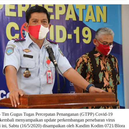
 - Tim Gugus Tugas Percepatan Penanganan (GTPP) Covid-19
kembali menyampaikan update perkembangan persebaran virus
i ini, Sabtu (16/5/2020) disampaikan oleh Kasdim Kodim 0721/Blora