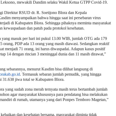
i Leksono, mewakili Dandim selaku Wakil Ketua GTPP Covid-19.
i Direktur RSUD dr. R. Soetijono Blora dan Kepala
sdim menyampaikan bahwa hingga saat ini persebaran virus
 terjadi di Kabupaten Blora. Sehingga pihaknya meminta masyarakat
an kewaspadaan dan patuh pada protokol kesehatan.
a yang masuk per hari ini pukul 13.00 WIB, jumlah OTG ada 179
5 orang, PDP ada 13 orang yang masih diawasi. Sedangkan reaktif
kat menjadi 71 orang, ini harus diwaspadai. Adapun kasus positif
tap 14 dengan rincian 3 meninggal dunia dan 11 masih dirawat,”
ang sebarannya, menurut Kasdim bisa dilihat langsung di
orakab.go.id
. Termasuk sebaran jumlah pemudik, yang hingga
 31.638 jiwa total se Kabupaten Blora.
lora yang sudah zona merah ternyata masih terus bertambah jumlah
ohon agar masyarakat khususnya para pendatang bisa melakukan
ra mandiri di rumah, utamanya yang dari Ponpes Temboro Magetan,”
kebaikan dan kesehatan bersama, masyarakat diminta tidak