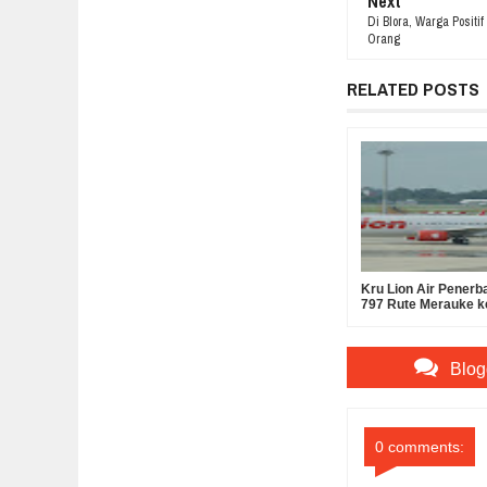
Next
Di Blora, Warga Positif
Orang
RELATED POSTS
Kru Lion Air Penerb
797 Rute Merauke k
Dinyatakan Negatif 
dan Narkoba
Blog
0 comments: