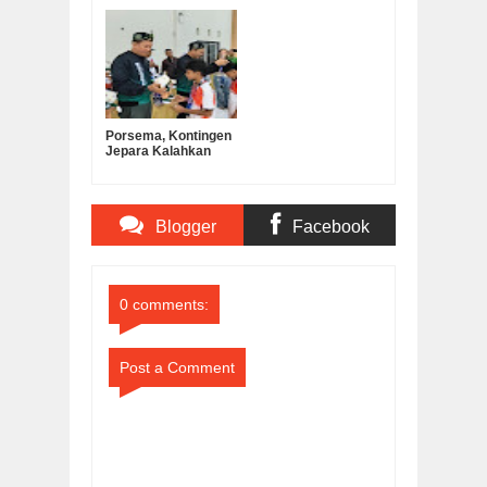
Serahkan Bantuan
Dian Marta Wijayanti
Operasional MKKS
Sah Jadi Doktor
SMK Ma’arif
Manajemen
Pendidikan UNNES
Porsema, Kontingen
Jepara Kalahkan
Kabupaten
Semarang pada Final
Lomba Voli Putra
MI/SD
Blogger
Facebook
Comments
Comments
0 comments:
Post a Comment