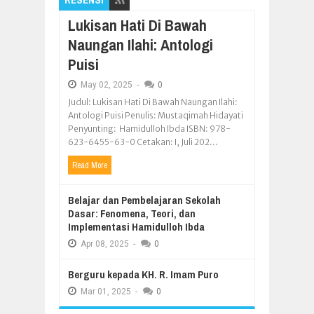
Lukisan Hati Di Bawah
Naungan Ilahi: Antologi
Puisi
May
02,
2025
-
0
Judul: Lukisan Hati Di Bawah Naungan Ilahi:
Antologi Puisi Penulis: Mustaqimah Hidayati
Penyunting: Hamidulloh Ibda ISBN: 978-
623-6455-63-0 Cetakan: I, Juli 202...
Read More
Belajar dan Pembelajaran Sekolah
Dasar: Fenomena, Teori, dan
Implementasi Hamidulloh Ibda
Apr
08,
2025
-
0
Berguru kepada KH. R. Imam Puro
Mar
01,
2025
-
0