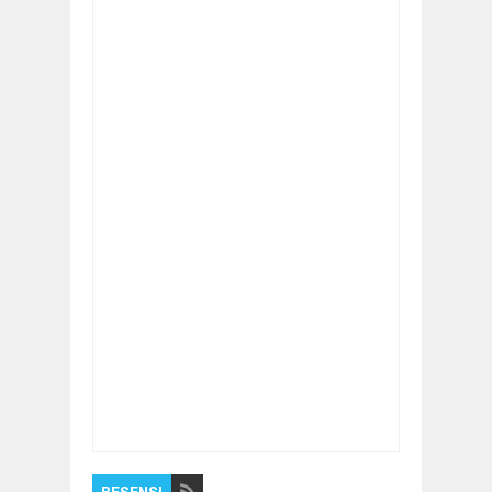
Item Reviewed:
Limbah Puskesmas dan
Rumah Sakit Blora Dikawal DLH
Rating:
5
Reviewed By:
Pilar Nusantara
RESENSI