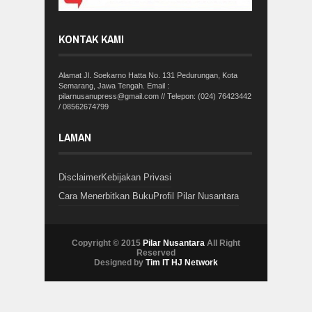
KONTAK KAMI
Alamat Jl. Soekarno Hatta No. 131 Pedurungan, Kota
Semarang, Jawa Tengah. Email :
pilarnusanupress@gmail.com // Telepon: (024) 76423442
/ 08562674799
LAMAN
Disclaimer
Kebijakan Privasi
Cara Menerbitkan Buku
Profil Pilar Nusantara
Copyright © 2015
Pilar Nusantara
All Right
Reserved
Designed by
Tim IT HJ Network