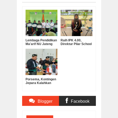
Lembaga Pendidikan
Raih IPK 4.00,
Ma'arif NU Jateng
Direktur Pilar School
Serahkan Bantuan
Dian Marta Wijayanti
Operasional MKKS
Sah Jadi Doktor
SMK Ma’arif
Manajemen
Pendidikan UNNES
Porsema, Kontingen
Jepara Kalahkan
Kabupaten
Semarang pada Final
Lomba Voli Putra
MI/SD
Blogger
Facebook
Comments
Comments