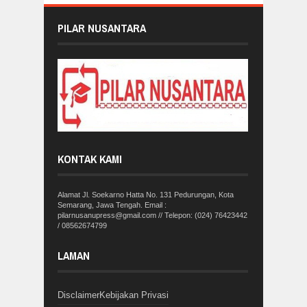
PILAR NUSANTARA
KONTAK KAMI
Alamat Jl. Soekarno Hatta No. 131 Pedurungan, Kota
Semarang, Jawa Tengah. Email :
pilarnusanupress@gmail.com // Telepon: (024) 76423442
/ 08562674799
LAMAN
Disclaimer
Kebijakan Privasi