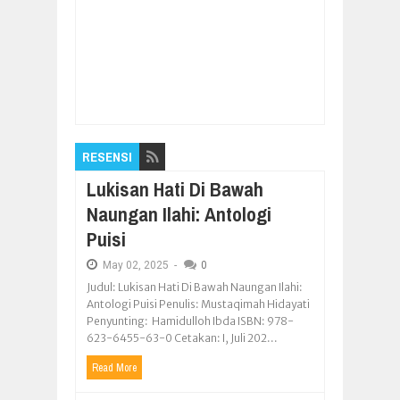
Item Reviewed:
TMMD Reguler ke-104 Blora
Sinergikan TNI dan Rakyat
Rating:
5
Reviewed By:
Pilar Nusantara
RESENSI
Lukisan Hati Di Bawah
Naungan Ilahi: Antologi
Puisi
May
02,
2025
-
0
Judul: Lukisan Hati Di Bawah Naungan Ilahi:
Antologi Puisi Penulis: Mustaqimah Hidayati
Penyunting: Hamidulloh Ibda ISBN: 978-
623-6455-63-0 Cetakan: I, Juli 202...
Read More