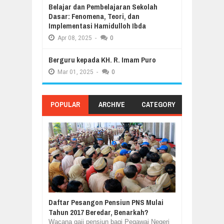
Belajar dan Pembelajaran Sekolah
Dasar: Fenomena, Teori, dan
Implementasi Hamidulloh Ibda
Apr
08,
2025
-
0
Berguru kepada KH. R. Imam Puro
Mar
01,
2025
-
0
POPULAR
ARCHIVE
CATEGORY
Daftar Pesangon Pensiun PNS Mulai
Tahun 2017 Beredar, Benarkah?
Wacana gaji pensiun bagi Pegawai Negeri