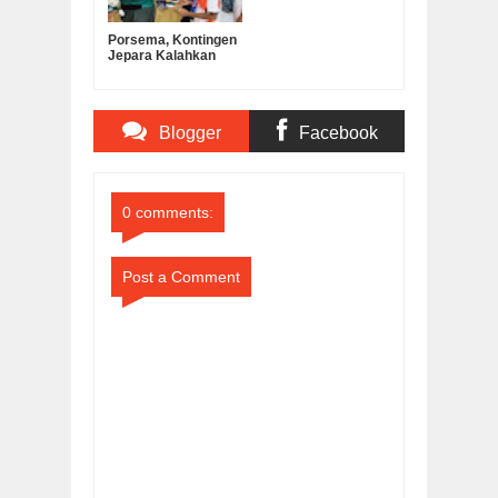
Porsema, Kontingen
Jepara Kalahkan
Kabupaten
Semarang pada Final
Lomba Voli Putra
MI/SD
Blogger
Facebook
Comments
Comments
0 comments:
Post a Comment