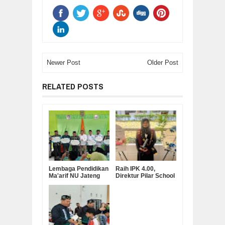
Newer Post
Older Post
RELATED POSTS
Lembaga Pendidikan
Raih IPK 4.00,
Ma'arif NU Jateng
Direktur Pilar School
Serahkan Bantuan
Dian Marta Wijayanti
Operasional MKKS
Sah Jadi Doktor
SMK Ma’arif
Manajemen
Pendidikan UNNES