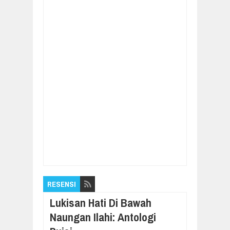
Item Reviewed:
Dewan Riset Daerah (DRD)
2018-2021 Dikukuhkan Bupati Blora
Rating:
5
Reviewed By:
Pilar Nusantara
RESENSI
Lukisan Hati Di Bawah
Naungan Ilahi: Antologi