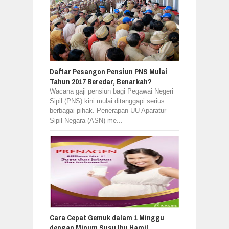
Daftar Pesangon Pensiun PNS Mulai
Tahun 2017 Beredar, Benarkah?
Wacana gaji pensiun bagi Pegawai Negeri
Sipil (PNS) kini mulai ditanggapi serius
berbagai pihak. Penerapan UU Aparatur
Sipil Negara (ASN) me...
Cara Cepat Gemuk dalam 1 Minggu
dengan Minum Susu Ibu Hamil