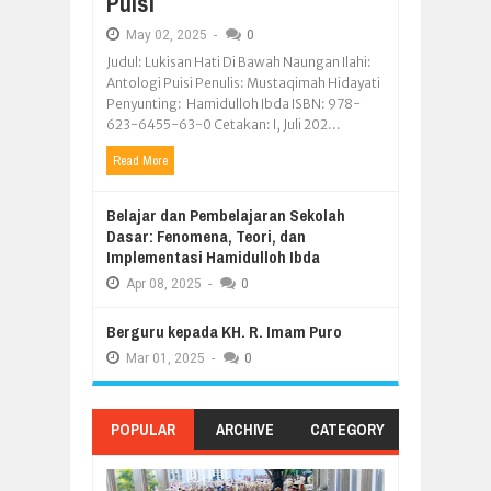
Puisi
May
02,
2025
-
0
Judul: Lukisan Hati Di Bawah Naungan Ilahi:
Antologi Puisi Penulis: Mustaqimah Hidayati
Penyunting: Hamidulloh Ibda ISBN: 978-
623-6455-63-0 Cetakan: I, Juli 202...
Read More
Belajar dan Pembelajaran Sekolah
Dasar: Fenomena, Teori, dan
Implementasi Hamidulloh Ibda
Apr
08,
2025
-
0
Berguru kepada KH. R. Imam Puro
Mar
01,
2025
-
0
POPULAR
ARCHIVE
CATEGORY