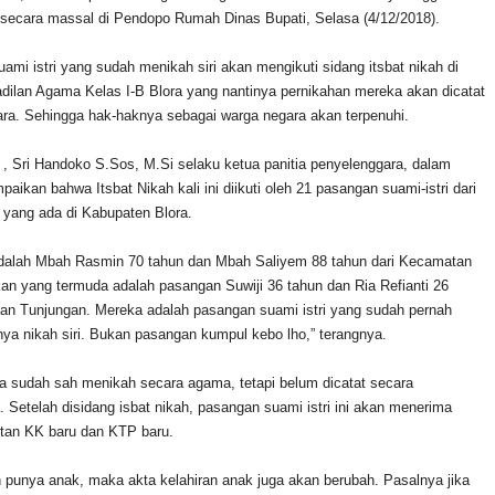
h secara massal di Pendopo Rumah Dinas Bupati, Selasa (4/12/2018).
uami istri yang sudah menikah siri akan mengikuti sidang itsbat nikah di
ilan Agama Kelas I-B Blora yang nantinya pernikahan mereka akan dicatat
ara. Sehingga hak-haknya sebagai warga negara akan terpenuhi.
, Sri Handoko S.Sos, M.Si selaku ketua panitia penyelenggara, dalam
ikan bahwa Itsbat Nikah kali ini diikuti oleh 21 pasangan suami-istri dari
yang ada di Kabupaten Blora.
adalah Mbah Rasmin 70 tahun dan Mbah Saliyem 88 tahun dari Kecamatan
n yang termuda adalah pasangan Suwiji 36 tahun dan Ria Refianti 26
an Tunjungan. Mereka adalah pasangan suami istri yang sudah pernah
nya nikah siri. Bukan pasangan kumpul kebo lho,” terangnya.
 sudah sah menikah secara agama, tetapi belum dicatat secara
. Setelah disidang isbat nikah, pasangan suami istri ini akan menerima
itan KK baru dan KTP baru.
 punya anak, maka akta kelahiran anak juga akan berubah. Pasalnya jika