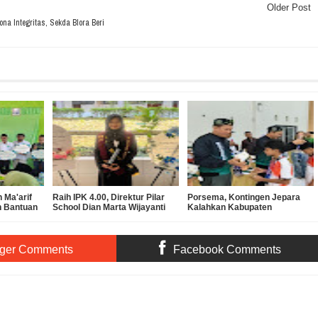
Older Post
a Integritas, Sekda Blora Beri
 Ma'arif
Raih IPK 4.00, Direktur Pilar
Porsema, Kontingen Jepara
n Bantuan
School Dian Marta Wijayanti
Kalahkan Kabupaten
 SMK
Sah Jadi Doktor Manajemen
Semarang pada Final Lomba
Pendidikan UNNES
Voli Putra MI/SD
ger Comments
Facebook Comments