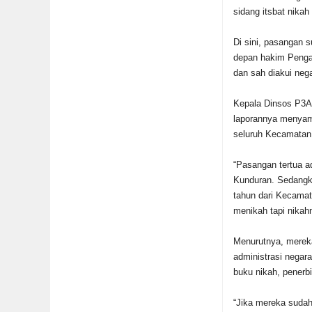
sidang itsbat nika
Di sini, pasangan s
depan hakim Pengad
dan sah diakui neg
Kepala Dinsos P3A 
laporannya menyampa
seluruh Kecamatan 
“Pasangan tertua 
Kunduran. Sedangka
tahun dari Kecamat
menikah tapi nikah
Menurutnya, mereka
administrasi negara
buku nikah, penerb
“Jika mereka sudah