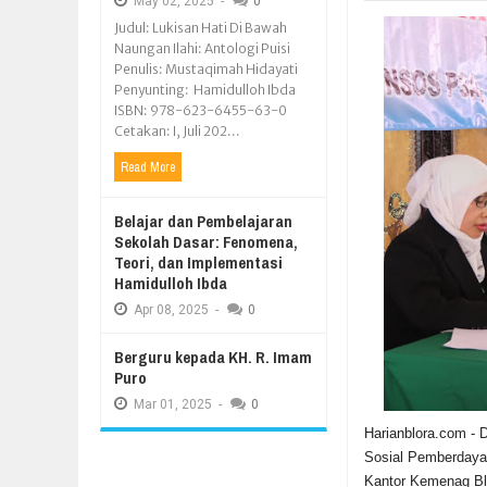
May
02,
2025
-
0
Judul: Lukisan Hati Di Bawah
Naungan Ilahi: Antologi Puisi
Penulis: Mustaqimah Hidayati
Penyunting: Hamidulloh Ibda
ISBN: 978-623-6455-63-0
Cetakan: I, Juli 202...
Read More
Belajar dan Pembelajaran
Sekolah Dasar: Fenomena,
Teori, dan Implementasi
Hamidulloh Ibda
Apr
08,
2025
-
0
Berguru kepada KH. R. Imam
Puro
Mar
01,
2025
-
0
Harianblora.com - 
Sosial Pemberdaya
Kantor Kemenag Bl