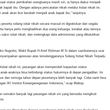
 saat status pernikahan orangtuanya masih siri, ia hanya diakui menjadi
ak bapak ibu. Dengan adanya pencatatan nikah melalui itsbat nikah ini,
n anak akan ikut berubah menjadi anak bapak ibu,” lanjutnya.
peserta sidang isbat nikah secara massal ini digratiskan dari segala
rta hanya perlu menghadirkan dua orang keluarga, kerabat atau lainnya
n saksi isbat nikah, dan melengkapi data administrasi yang dibutuhkan
oko Nugroho, Wakil Bupati H.Arief Rohman M.Si dalam sambutannya usai
yampaikan apresiasi atas terselenggaranya Sidang Itsbat Nikah Terpadu.
itsbat nikah ini, pasangan akan memperoleh kepastian status
anak-anaknya bisa terlindungi status hukumnya di depan pengadilan. Ini
us dan semoga tahun depan pesertanya lebih banyak lagi. Coba nanti bisa
gan IKI Institut Kewarganegaraan Indonesia,” ucap Wabup.
an semakin banyak lagi pasangan nikah siri yang bersedia mengikuti
ni.