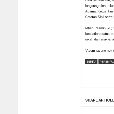
Usai pembukaan, la
langsung oleh selu
Agama, Ketua Tim 
Catatan Sipil serta
Mbah Rasmin (70) s
kepastian status p
nikah dan anak-ana
“Ayem rasane nek s
BERITA
PEREMPU
SHARE ARTICL