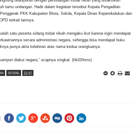
ngsung dilanjutkan dengan persidangan itsbat nikah yang disaksikan
ruh tamu undangan. Hadir dalam kegiatan tersebut Kepala Pengadilan
Penggerak PKK Kabupaten Blora, Sekda, Kepala Dinas Kependudukan dan
 OPD terkait lainnya.
alah satu peserta sidang itsbat nikah mengaku ikut karena ingin mendapat
erkawinannya secara administrasi negara, sehingga bisa mendapat buku
knya punya akta kelahiran atas nama kedua orangtuanya.
ampun diakui negara,” ucapnya singkat. (hb33/hms).
AN
SOSIAL
22:47
E