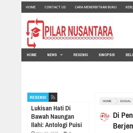
HOME
CONTACT US
CARA MENERBITKAN BUKU
KEBI
HOME
NEWS
RESENSI
SINOPSIS
BEL
RESENSI
HOME
SOSIAL
Lukisan Hati Di
Di Pen
Bawah Naungan
Ilahi: Antologi Puisi
Berjem