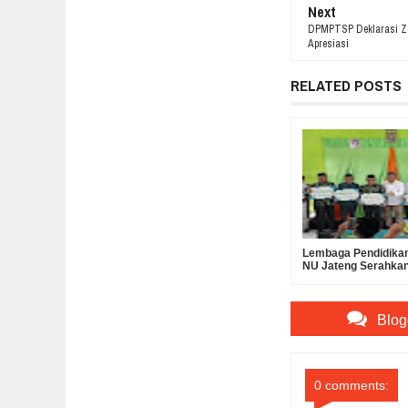
Next
DPMPTSP Deklarasi Zon
Apresiasi
RELATED POSTS
Lembaga Pendidikan
NU Jateng Serahka
Operasional MKKS
Ma’arif
Blog
0 comments: