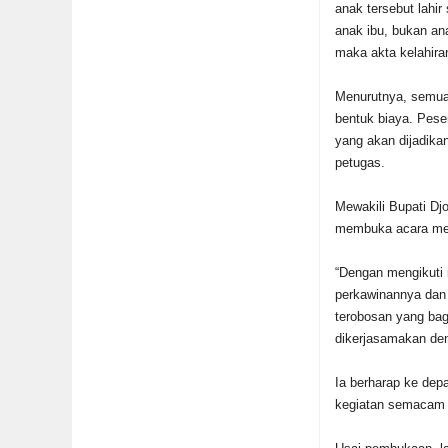
anak tersebut lahir
anak ibu, bukan an
maka akta kelahira
Menurutnya, semua 
bentuk biaya. Pese
yang akan dijadika
petugas.
Mewakili Bupati Dj
membuka acara men
“Dengan mengikuti 
perkawinannya dan 
terobosan yang bag
dikerjasamakan den
Ia berharap ke dep
kegiatan semacam i