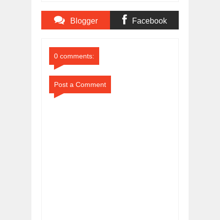
Semarang pada Final
Lomba Voli Putra
MI/SD
Blogger
Facebook
Comments
Comments
0 comments:
Post a Comment