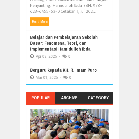
Penyunting: Hamidulloh Ibda ISBN: 978-
623-6455-63-0 Cetakan: I, Juli 202...
Read More
Belajar dan Pembelajaran Sekolah
Dasar: Fenomena, Teori, dan
Implementasi Hamidulloh Ibda
Apr
08,
2025
-
0
Berguru kepada KH. R. Imam Puro
Mar
01,
2025
-
0
POPULAR
ARCHIVE
CATEGORY