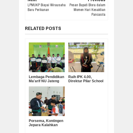
LPMUKP Biayai Wirausaha
Pesan Bupati Blora dalam
Baru Perikanan
Momen Hari Kesaktian
Pancasila
RELATED POSTS
Lembaga Pendidikan
Raih IPK 4.00,
Ma'arif NU Jateng
Direktur Pilar School
Serahkan Bantuan
Dian Marta Wijayanti
Operasional MKKS
Sah Jadi Doktor
SMK Ma’arif
Manajemen
Pendidikan UNNES
Porsema, Kontingen
Jepara Kalahkan
Kabupaten