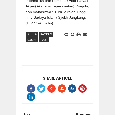
Informatika dan Komputer Abdi Karya),
Akper(Akademi Keperawatan) Pragola,
dan mahasiswa STIBI(Sekolah Tinggi
Ilmu Budaya Islam) Syekh Jangkung.
(Hb44/fakhrudin).
BERITA
KAMPUS
SOSIAL
22:30
SHARE ARTICLE
Next
Previous