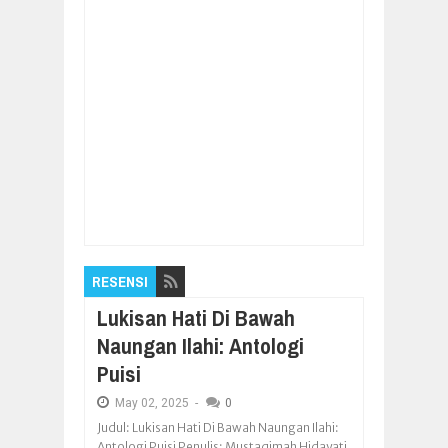
Item Reviewed:
Aliansi BEM Ramai-ramai
Galang Dana untuk Korban Gempa Palu
Rating:
5
Reviewed By:
Pilar Nusantara
RESENSI
Lukisan Hati Di Bawah
Naungan Ilahi: Antologi
Puisi
May
02,
2025
-
0
Judul: Lukisan Hati Di Bawah Naungan Ilahi:
Antologi Puisi Penulis: Mustaqimah Hidayati