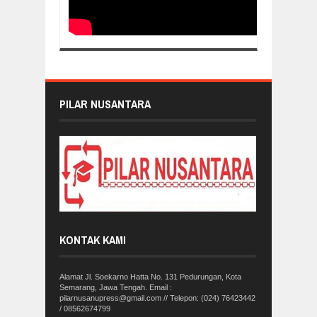
PILAR NUSANTARA
KONTAK KAMI
Alamat Jl. Soekarno Hatta No. 131 Pedurungan, Kota
Semarang, Jawa Tengah. Email :
pilarnusanupress@gmail.com // Telepon: (024) 76423442
/ 08562674799