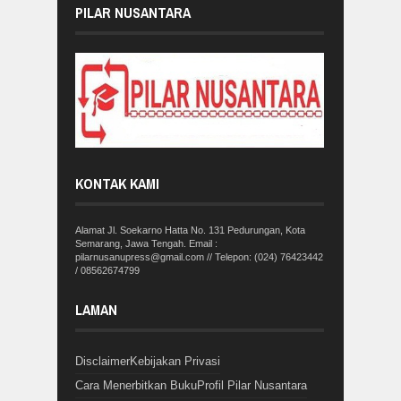
PILAR NUSANTARA
KONTAK KAMI
Alamat Jl. Soekarno Hatta No. 131 Pedurungan, Kota
Semarang, Jawa Tengah. Email :
pilarnusanupress@gmail.com // Telepon: (024) 76423442
/ 08562674799
LAMAN
Disclaimer
Kebijakan Privasi
Cara Menerbitkan Buku
Profil Pilar Nusantara