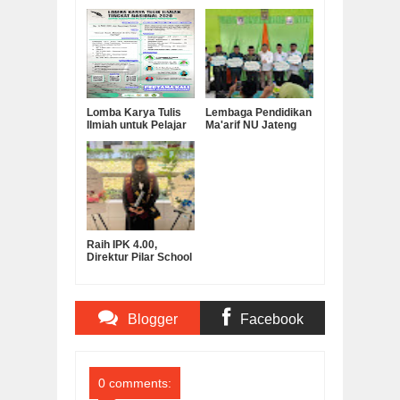
Lomba Karya Tulis
Lembaga Pendidikan
Ilmiah untuk Pelajar
Ma'arif NU Jateng
Berhadiah Uang
Serahkan Bantuan
Tunai dan Beasiswa
Operasional MKKS
Kuliah
SMK Ma’arif
Raih IPK 4.00,
Direktur Pilar School
Dian Marta Wijayanti
Sah Jadi Doktor
Manajemen
Pendidikan UNNES
Blogger
Facebook
Comments
Comments
0 comments: