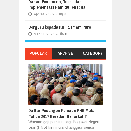
Dasar: Fenomena, Teori, dan
Implementasi Hamidulloh Ibda
Apr
08,
2025
-
0
Berguru kepada KH. R. Imam Puro
Mar
01,
2025
-
0
POPULAR
ARCHIVE
CATEGORY
Daftar Pesangon Pensiun PNS Mulai
Tahun 2017 Beredar, Benarkah?
Wacana gaji pensiun bagi Pegawai Negeri
Sipil (PNS) kini mulai ditanggapi serius