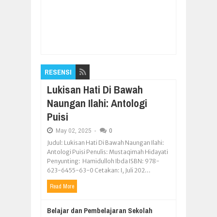
Item Reviewed:
Injak Usia 33 Tahun, STTR
Cepu Konsisten Melaju Kencang
Rating:
5
Reviewed By:
Pilar Nusantara
RESENSI
Lukisan Hati Di Bawah
Naungan Ilahi: Antologi
Puisi
May
02,
2025
-
0
Judul: Lukisan Hati Di Bawah Naungan Ilahi:
Antologi Puisi Penulis: Mustaqimah Hidayati
Penyunting: Hamidulloh Ibda ISBN: 978-
623-6455-63-0 Cetakan: I, Juli 202...
Read More
Belajar dan Pembelajaran Sekolah