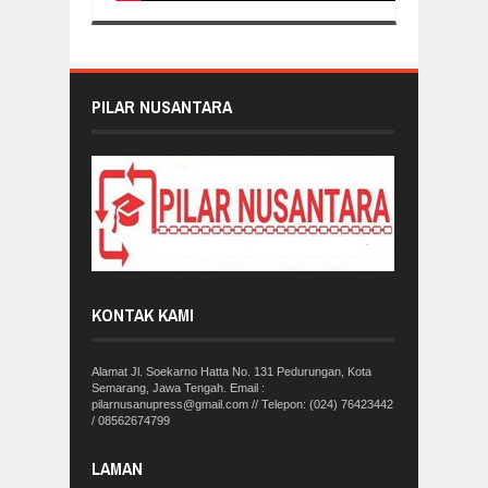
PILAR NUSANTARA
KONTAK KAMI
Alamat Jl. Soekarno Hatta No. 131 Pedurungan, Kota
Semarang, Jawa Tengah. Email :
pilarnusanupress@gmail.com // Telepon: (024) 76423442
/ 08562674799
LAMAN