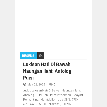
Item Reviewed:
Komunitas Kawan Ngopi Pati
Naikkan Gengsi Budaya Lokal Lewat
Membatik Rokok
Rating:
5
Reviewed By:
Pilar Nusantara
RESENSI
Lukisan Hati Di Bawah
Naungan Ilahi: Antologi
Puisi
May
02,
2025
-
0
Judul: Lukisan Hati Di Bawah Naungan Ilahi:
Antologi Puisi Penulis: Mustaqimah Hidayati
Penyunting: Hamidulloh Ibda ISBN: 978-
623-6455-63-0 Cetakan: I, Juli 202...