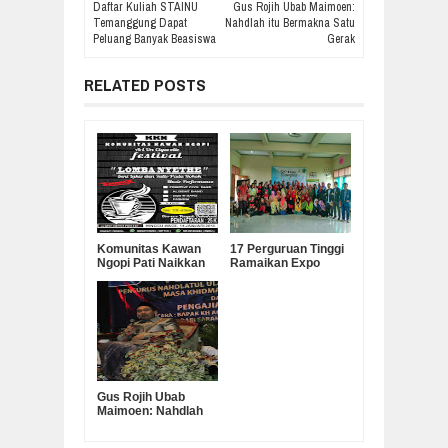
Daftar Kuliah STAINU
Gus Rojih Ubab Maimoen:
Temanggung Dapat
Nahdlah itu Bermakna Satu
Peluang Banyak Beasiswa
Gerak
RELATED POSTS
Komunitas Kawan
17 Perguruan Tinggi
Ngopi Pati Naikkan
Ramaikan Expo
Gengsi Budaya Lokal
Kampus di Pati
Lewat Membatik
Rokok
Gus Rojih Ubab
Maimoen: Nahdlah
itu Bermakna Satu
Gerak