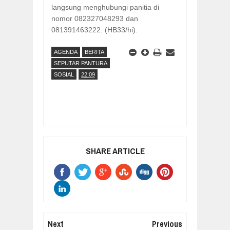
langsung menghubungi panitia di
nomor 082327048293 dan
081391463222. (HB33/hi).
AGENDA
BERITA
SEPUTAR PANTURA
SOSIAL
22:09
SHARE ARTICLE
Next
Previous