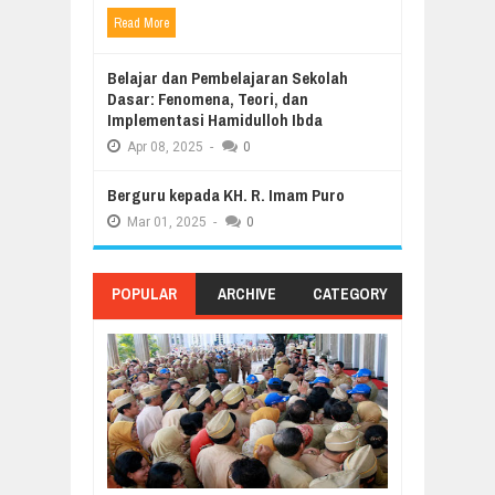
Read More
Belajar dan Pembelajaran Sekolah
Dasar: Fenomena, Teori, dan
Implementasi Hamidulloh Ibda
Apr
08,
2025
-
0
Berguru kepada KH. R. Imam Puro
Mar
01,
2025
-
0
POPULAR
ARCHIVE
CATEGORY