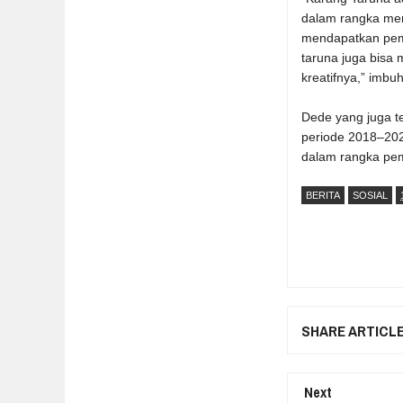
dalam rangka mem
mendapatkan pemb
taruna juga bisa
kreatifnya,” imbu
Dede yang juga t
periode 2018–20
dalam rangka pe
BERITA
SOSIAL
SHARE ARTICL
Next