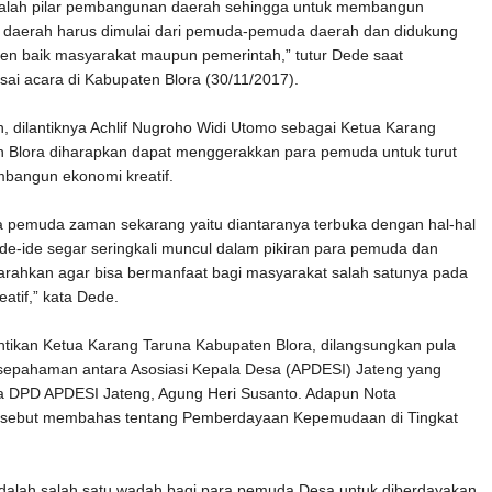
alah pilar pembangunan daerah sehingga untuk membangun
di daerah harus dimulai dari pemuda-pemuda daerah dan didukung
men baik masyarakat maupun pemerintah,” tutur Dede saat
sai acara di Kabupaten Blora (30/11/2017).
 dilantiknya Achlif Nugroho Widi Utomo sebagai Ketua Karang
 Blora diharapkan dapat menggerakkan para pemuda untuk turut
mbangun ekonomi kreatif.
ara pemuda zaman sekarang yaitu diantaranya terbuka dengan hal-hal
 Ide-ide segar seringkali muncul dalam pikiran para pemuda dan
iarahkan agar bisa bermanfaat bagi masyarakat salah satunya pada
atif,” kata Dede.
antikan Ketua Karang Taruna Kabupaten Blora, dilangsungkan pula
sepahaman antara Asosiasi Kepala Desa (APDESI) Jateng yang
tua DPD APDESI Jateng, Agung Heri Susanto. Adapun Nota
sebut membahas tentang Pemberdayaan Kepemudaan di Tingkat
dalah salah satu wadah bagi para pemuda Desa untuk diberdayakan