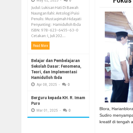
May
02,
2025
-
0
Judul: Lukisan Hati Di Bawah
Naungan Ilahi: Antologi Puisi
Penulis: Mustaqimah Hidayati
Penyunting: Hamidulloh Ibda
ISBN: 978-623-6455-63-0
Cetakan: I, Juli 202...
Read More
Belajar dan Pembelajaran
Sekolah Dasar: Fenomena,
Teori, dan Implementasi
Hamidulloh Ibda
Apr
08,
2025
-
0
Berguru kepada KH. R. Imam
Puro
Blora, Harianblo
Mar
01,
2025
-
0
Sudiro menyampa
kreatif di tengah