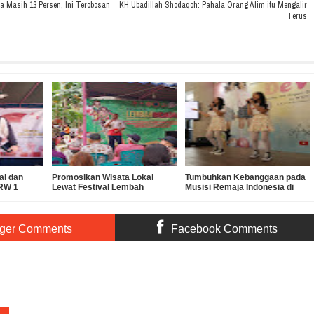
a Masih 13 Persen, Ini Terobosan
KH Ubadillah Shodaqoh: Pahala Orang Alim itu Mengalir
Terus
ai dan
Promosikan Wisata Lokal
Tumbuhkan Kebanggaan pada
RW 1
Lewat Festival Lembah
Musisi Remaja Indonesia di
Bidadari
Tengah Dominasi Pop Korea
ger Comments
Facebook Comments