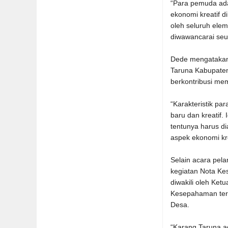
“Para pemuda ad
ekonomi kreatif 
oleh seluruh ele
diwawancarai seu
Dede mengatakan,
Taruna Kabupaten
berkontribusi me
“Karakteristik p
baru dan kreatif.
tentunya harus d
aspek ekonomi kre
Selain acara pel
kegiatan Nota Ke
diwakili oleh Ke
Kesepahaman ter
Desa.
“Karang Taruna a