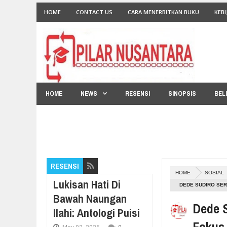
HOME
CONTACT US
CARA MENERBITKAN BUKU
KEBI
HOME
NEWS
RESENSI
SINOPSIS
BEL
RESENSI
HOME
SOSIAL
Lukisan Hati Di
DEDE SUDIRO SE
Bawah Naungan
Dede 
Ilahi: Antologi Puisi
Fokus