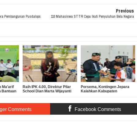
Previous
ora Pembangunan Pusdalops
110 Mahasiswa STTR Cepu Ikuti Penyuluhan Bela Negara
 Ma'arif
Raih IPK 4.00, Direktur Pilar
Porsema, Kontingen Jepara
n Bantuan
School Dian Marta Wijayanti
Kalahkan Kabupaten
 SMK
Sah Jadi Doktor Manajemen
Semarang pada Final Lomba
Pendidikan UNNES
Voli Putra MI/SD
ger Comments
Facebook Comments