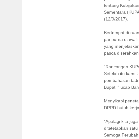
tentang Kebijaka
Sementara (KUPA
(12/9/2017).
Bertempat di rua
paripurna diawal
yang menjelaska
pasca diserahkan
“Rancangan KUPA 
Setelah itu kami
pembahasan tadi 
Bupati,” ucap Ba
Menyikapi penet
DPRD butuh kerja 
“Apalagi kita ju
ditetetapkan satu
Semoga Perubahan