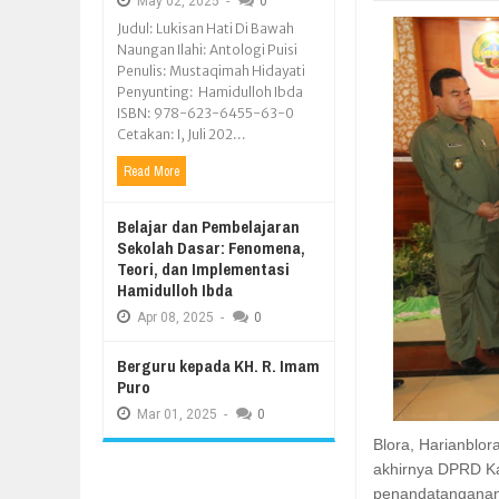
May
02,
2025
-
0
Judul: Lukisan Hati Di Bawah
Naungan Ilahi: Antologi Puisi
Penulis: Mustaqimah Hidayati
Penyunting: Hamidulloh Ibda
ISBN: 978-623-6455-63-0
Cetakan: I, Juli 202...
Read More
Belajar dan Pembelajaran
Sekolah Dasar: Fenomena,
Teori, dan Implementasi
Hamidulloh Ibda
Apr
08,
2025
-
0
Berguru kepada KH. R. Imam
Puro
Mar
01,
2025
-
0
Blora, Harianblor
akhirnya DPRD Ka
penandatanganan