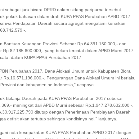
ni sebagai juru bicara DPRD dalam sidang paripurna tersebut
k pokok bahasan dalam draft KUPA PPAS Perubahan APBD 2017.
bahwa Pendapatan Daerah secara agregat mengalami kenaikan
68.742.579,-.
kan Bantuan Keuangan Provinsi Sebesar Rp.64.391.150.000,- dan
 Rp.82.185.600.000,- yang belum tercatat dalam APBD Murni 2017
icatat dalam KUPA PPAS Perubahan 2017.
 APBN Perubahan 2017, Dana Alokasi Umum untuk Kabupaten Blora
r Rp.16.571.196.000,-. Pengurangan Dana Alokasi Umum ini berlaku
 Provinsi dan kabupaten se Indonesia,” ucapnya.
ntuk Belanja Daerah pada KUPA PPAS Perubahan 2017 sebesar
.369,- meningkat dari APBD Murni sebesar Rp.1.947.278.632.000,-.
Rp.30.917.225.790 ditutup dengan Penerimaan Pembiayaan Daerah
gga defisit akan tertutup sehingga kondisinya nol,” lanjutnya.
gani nota kesepakatan KUPA PPAS Perubahan APBD 2017 dengan