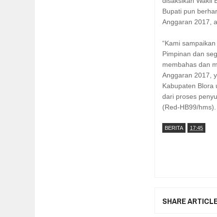
disaksikan Wakil
Bupati pun berh
Anggaran 2017, ag
“Kami sampaikan 
Pimpinan dan seg
membahas dan me
Anggaran 2017, y
Kabupaten Blora
dari proses pen
(Red-HB99/hms).
BERITA
17:45
SHARE ARTICL