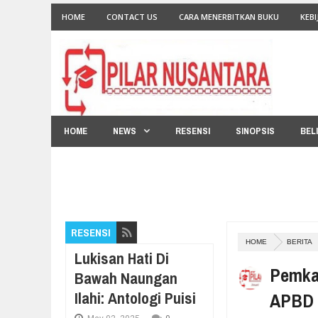
HOME
CONTACT US
CARA MENERBITKAN BUKU
KEBI
HOME
NEWS
RESENSI
SINOPSIS
BEL
RESENSI
HOME
BERITA
Lukisan Hati Di
Pemka
Bawah Naungan
Ilahi: Antologi Puisi
APBD 