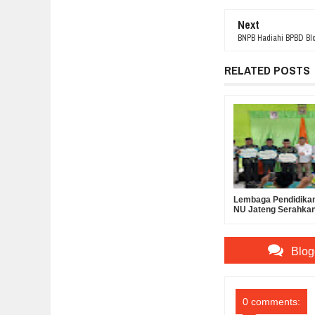
Next
BNPB Hadiahi BPBD Bl
RELATED POSTS
Lembaga Pendidikan
NU Jateng Serahka
Operasional MKKS
Ma’arif
Blog
0 comments: