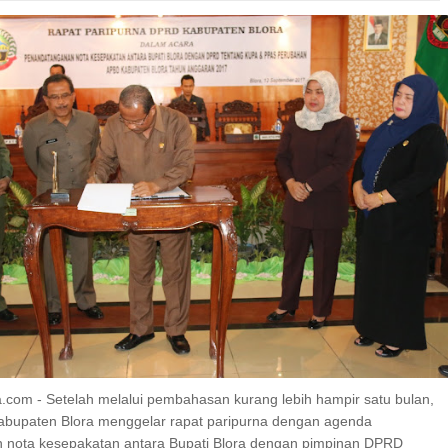
a.com - Setelah melalui pembahasan kurang lebih hampir satu bulan,
bupaten Blora menggelar rapat paripurna dengan agenda
 nota kesepakatan antara Bupati Blora dengan pimpinan DPRD