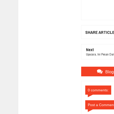
SHARE ARTICL
Next
Upacara, Ini Pesan Dand
Blog
0 comments:
Post a Commen