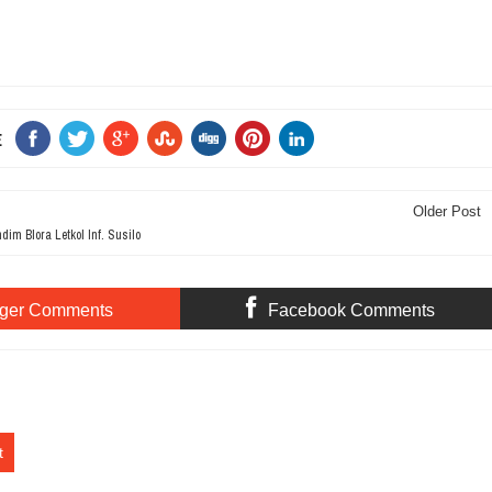
E
Older Post
im Blora Letkol Inf. Susilo
ger Comments
Facebook Comments
t