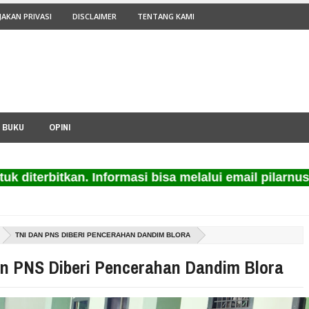
JAKAN PRIVASI
DISCLAIMER
TENTANG KAMI
I BUKU
OPINI
terbitkan. Informasi bisa melalui email pilarnusap
TNI DAN PNS DIBERI PENCERAHAN DANDIM BLORA
an PNS Diberi Pencerahan Dandim Blora