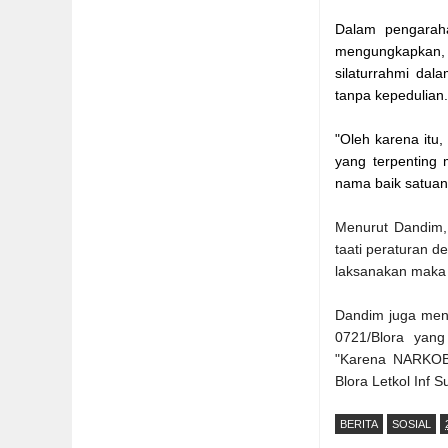
Dalam
pengara
mengungkapkan, 
silaturrahmi dal
tanpa kepedulian
"Oleh karena itu
yang terpenting
nama baik satuan
Menurut Dandim, 
taati peraturan d
laksanakan maka k
Dandim juga meny
0721/Blora yan
"Karena NARKOB
Blora Letkol Inf S
BERITA
SOSIAL