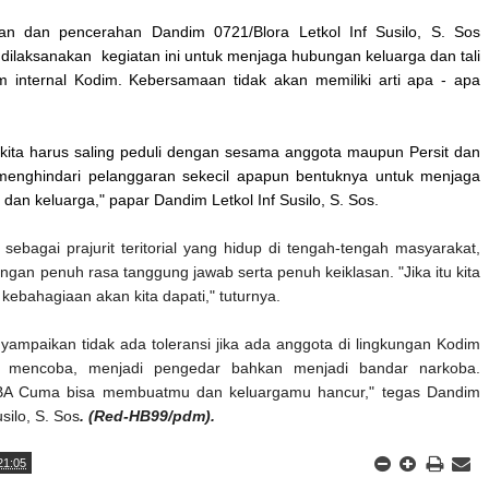
han dan pencerahan
Dandim 0721/Blora Letkol Inf Susilo, S. Sos
dilaksanakan kegiatan
ini
unt
uk menjaga hubungan keluarga dan
tali
am internal Kodim. Kebersamaan tidak akan memiliki arti apa - apa
.
, kita harus saling peduli dengan sesama anggota maupun Persit dan
 menghindari pelanggaran sekecil apapun bentuknya untuk menjaga
 dan keluarga," papar Dandim
Letkol Inf Susilo, S. Sos
.
sebagai prajurit teritorial yang hidup di tengah-tengah masyarakat,
engan penuh rasa tanggung jawab serta penuh keiklasan. "Jika itu kita
ebahagiaan akan kita dapati," tuturnya.
ampaikan tidak ada toleransi jika ada anggota di lingkungan Kodim
g mencoba, menjadi pengedar bahkan menjadi bandar narkoba.
A Cuma bisa membuatmu dan keluargamu hancur," tegas Dandim
usilo, S. Sos
. (Red-HB99/pdm).
21:05