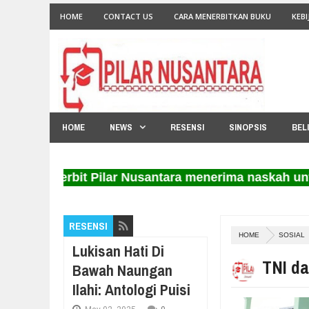
HOME
CONTACT US
CARA MENERBITKAN BUKU
KEBI
HOME
NEWS
RESENSI
SINOPSIS
BEL
Penerbit Pilar Nusantara menerima naskah untuk di
RESENSI
HOME
SOSIAL
Lukisan Hati Di
TNI d
Bawah Naungan
Ilahi: Antologi Puisi