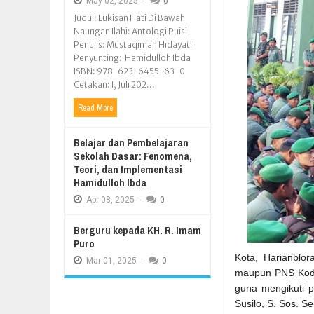
May
02,
2025
-
0
Judul: Lukisan Hati Di Bawah
Naungan Ilahi: Antologi Puisi
Penulis: Mustaqimah Hidayati
Penyunting: Hamidulloh Ibda
ISBN: 978-623-6455-63-0
Cetakan: I, Juli 202...
Read More
Belajar dan Pembelajaran
Sekolah Dasar: Fenomena,
Teori, dan Implementasi
Hamidulloh Ibda
Apr
08,
2025
-
0
Berguru kepada KH. R. Imam
Puro
Kota, Harianblo
Mar
01,
2025
-
0
maupun PNS Kodi
guna mengikuti 
Susilo, S. Sos. S