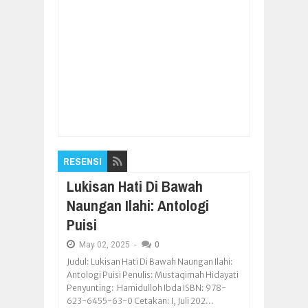
Item Reviewed:
Di Gagaan, Kodim Blora
Percepat Realisasi Luas Tanam Padi
Rating:
5
Reviewed By:
Pilar Nusantara
RESENSI
Lukisan Hati Di Bawah
Naungan Ilahi: Antologi
Puisi
May
02,
2025
-
0
Judul: Lukisan Hati Di Bawah Naungan Ilahi:
Antologi Puisi Penulis: Mustaqimah Hidayati
Penyunting: Hamidulloh Ibda ISBN: 978-
623-6455-63-0 Cetakan: I, Juli 202...