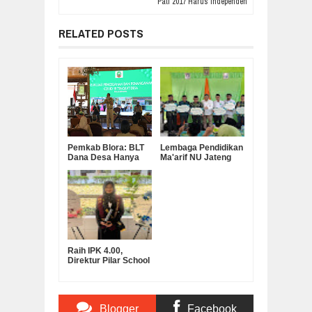
Pati 2017 Harus Independen
RELATED POSTS
Pemkab Blora: BLT
Lembaga Pendidikan
Dana Desa Hanya
Ma'arif NU Jateng
Khusus Warga
Serahkan Bantuan
Miskin Terkena
Operasional MKKS
Dampak Corona
SMK Ma’arif
Raih IPK 4.00,
Direktur Pilar School
Dian Marta Wijayanti
Sah Jadi Doktor
Manajemen
Pendidikan UNNES
Blogger
Facebook