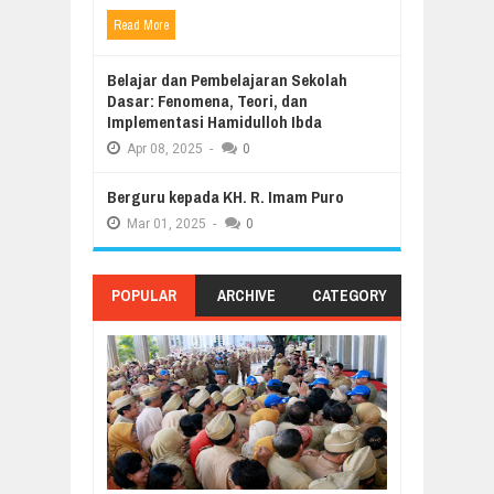
Read More
Belajar dan Pembelajaran Sekolah
Dasar: Fenomena, Teori, dan
Implementasi Hamidulloh Ibda
Apr
08,
2025
-
0
Berguru kepada KH. R. Imam Puro
Mar
01,
2025
-
0
POPULAR
ARCHIVE
CATEGORY