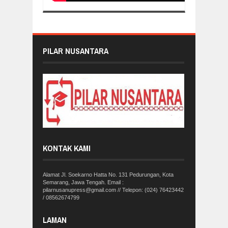
PILAR NUSANTARA
KONTAK KAMI
Alamat Jl. Soekarno Hatta No. 131 Pedurungan, Kota
Semarang, Jawa Tengah. Email :
pilarnusanupress@gmail.com // Telepon: (024) 76423442
/ 08562674799
LAMAN