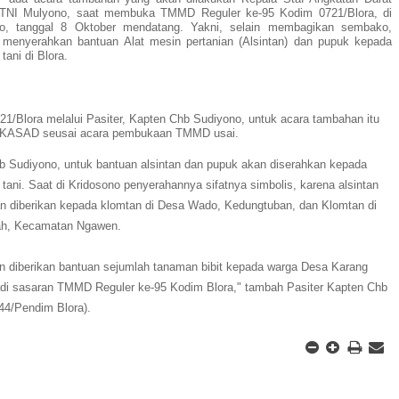
 TNI Mulyono, saat membuka TMMD Reguler ke-95 Kodim 0721/Blora, di
no, tanggal 8 Oktober mendatang. Yakni, selain membagikan sembako,
enyerahkan bantuan Alat mesin pertanian (Alsintan) dan pupuk kepada
ani di Blora.
1/Blora melalui Pasiter, Kapten Chb Sudiyono, untuk acara tambahan itu
n KASAD seusai acara pembukaan TMMD usai.
 Sudiyono, untuk bantuan alsintan dan pupuk akan diserahkan kepada
tani. Saat di Kridosono penyerahannya sifatnya simbolis, karena alsintan
n diberikan kepada klomtan di Desa Wado, Kedungtuban, dan Klomtan di
ah, Kecamatan Ngawen.
kan diberikan bantuan sejumlah tanaman bibit kepada warga Desa Karang
di sasaran TMMD Reguler ke-95 Kodim Blora," tambah Pasiter Kapten Chb
44/Pendim Blora).