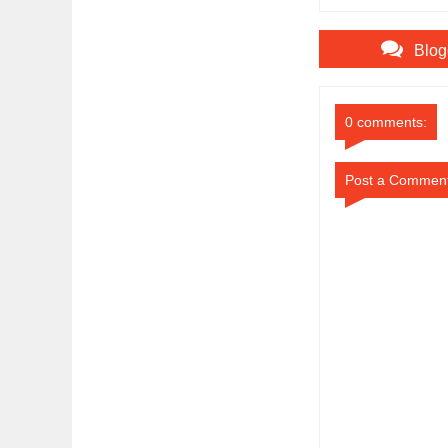
Operasional MKKS
Ma’arif
Blog
0 comments:
Post a Commen