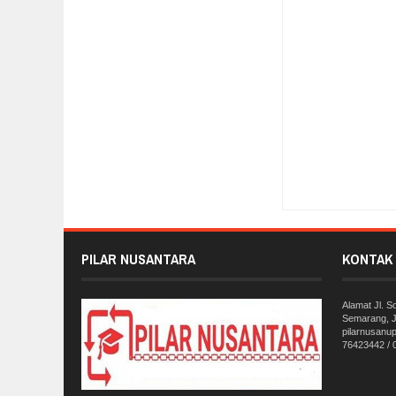
Item Reviewed:
Dipe
Reviewed By:
Pilar 
PILAR NUSANTARA
KONTAK 
Alamat Jl. 
Semarang, J
pilarnusanu
76423442 /