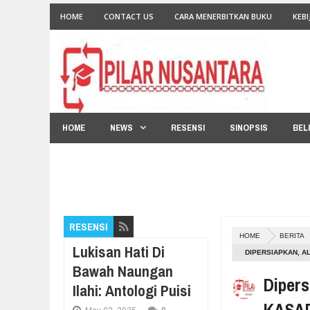
HOME
CONTACT US
CARA MENERBITKAN BUKU
KEBI
HOME
NEWS
RESENSI
SINOPSIS
BEL
RESENSI
HOME
BERITA
Lukisan Hati Di
DIPERSIAPKAN, A
Bawah Naungan
Dipers
Ilahi: Antologi Puisi
KASAD