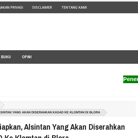
JAKAN PRIVASI
DISCLAIMER
TENTANG KAMI
I BUKU
OPINI
Penerbit P
LSINTAN YANG AKAN DISERAHKAN KASAD KE KLOMTAN DI BLORA
iapkan, Alsintan Yang Akan Diserahkan
 Ke Klomtan di Blora