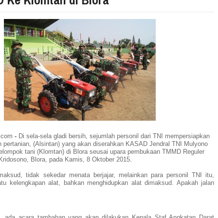
a.com
-
Di sela-sela gladi bersih, sejumlah personil dari TNI mempersiapkan
n pertanian, (Alsintan) yang akan diserahkan KASAD Jendral TNI Mulyono
elompok tani (Klomtan) di Blora seusai upara pembukaan TMMD Reguler
 Kridosono, Blora, pada Kamis, 8 Oktober 2015.
aksud, tidak sekedar menata berjajar, melainkan para personil TNI itu,
satu kelengkapan alat, bahkan menghidupkan alat dimaksud. Apakah jalan
, ada acara tambahan yang akan dilakukan Kepala Staf Angkatan Darat