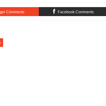
 SMK
Sah Jadi Doktor Manajemen
Semarang pada Final Lomba
Pendidikan UNNES
Voli Putra MI/SD
ger Comments
Facebook Comments
t