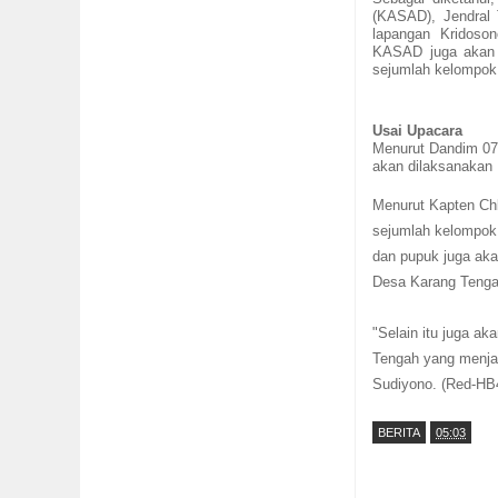
(KASAD), Jendral
lapangan Kridoso
KASAD juga akan m
sejumlah kelompok t
Usai Upacara
Menurut Dandim 072
akan dilaksanaka
Menurut Kapten Chb
sejumlah kelompok 
dan pupuk juga aka
Desa Karang Teng
"Selain itu juga a
Tengah yang menja
Sudiyono.
(Red-HB
BERITA
05:03