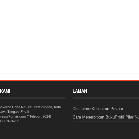
rsiapkan, Alsintan Yang Akan Diserahkan KASAD Ke Klomtan di Blora
Rating:
5
Nusantara
KAMI
LAMAN
Soekarno Hatta No. 131 Pedurungan, Kota
Disclaimer
Kebijakan Privasi
awa Tengah. Email :
press@gmail.com // Telepon: (024)
Cara Menerbitkan Buku
Profil Pilar N
 08562674799