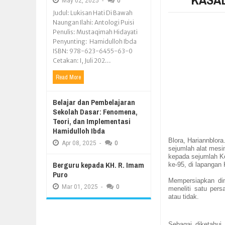
May
02,
2025
-
0
Judul: Lukisan Hati Di Bawah
Naungan Ilahi: Antologi Puisi
Penulis: Mustaqimah Hidayati
Penyunting: Hamidulloh Ibda
ISBN: 978-623-6455-63-0
Cetakan: I, Juli 202...
Read More
Belajar dan Pembelajaran
Sekolah Dasar: Fenomena,
Teori, dan Implementasi
Hamidulloh Ibda
Blora, Hariannblor
Apr
08,
2025
-
0
sejumlah alat mesi
kepada sejumlah K
Berguru kepada KH. R. Imam
ke-95, di lapangan
Puro
Mempersiapkan dim
Mar
01,
2025
-
0
meneliti satu per
atau tidak.
Sebagai diketahui