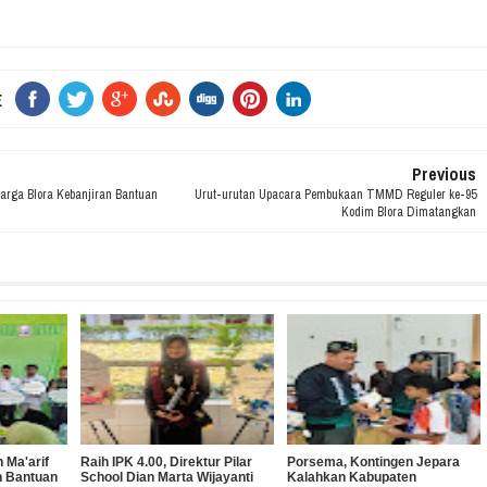
E
Previous
rga Blora Kebanjiran Bantuan
Urut-urutan Upacara Pembukaan TMMD Reguler ke-95
Kodim Blora Dimatangkan
 Ma'arif
Raih IPK 4.00, Direktur Pilar
Porsema, Kontingen Jepara
n Bantuan
School Dian Marta Wijayanti
Kalahkan Kabupaten