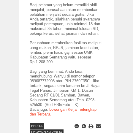
Bagi pelamar yang belum memiliki skill
menjahit, perusahaan akan memberikan
pelatihan menjahit secara gratis. Jika
Anda tertartik, silahkan penuhi syaratnya
meliputi perempuan, usia minimal 18 dan
maksimal 35 tahun, minimal lulusan SD,
pekerja keras, sehat jasmani dan rohani.
Perusahaan memberikan fasilitas meliputi
uang makan, BPJS, jaminan kesehatan,
lembur, premi hadir, gaji sesuai UMK
Kabupaten Semarang yaitu sebesar
Rp.1.208.200.
Bagi yang berminat, Anda bisa
menghubungi Wahyu di nomor telepon
089687772908 atau PIN 2769F35C. Jika
tertarik, segara kirim lamaran ke
Jl Raya
Tegal Panas, Jimbaran KM 1. Dusun
Secang RT 01/01 Samban, Bawen,
Kabupaten Semarang atau Telp. 0298-
525530. (Red-HB5/Foto: LK).
Baca juga:
Lowongan Kerja Terlengkap
dan Terbaru.
BERITA
LOWONGAN KERJA