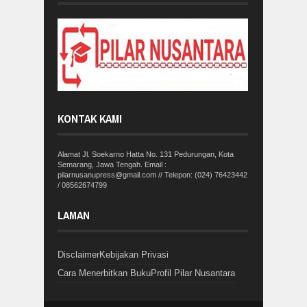
KONTAK KAMI
Alamat Jl. Soekarno Hatta No. 131 Pedurungan, Kota
Semarang, Jawa Tengah. Email :
pilarnusanupress@gmail.com // Telepon: (024) 76423442
/ 08562674799
LAMAN
Disclaimer
Kebijakan Privasi
Cara Menerbitkan Buku
Profil Pilar Nusantara