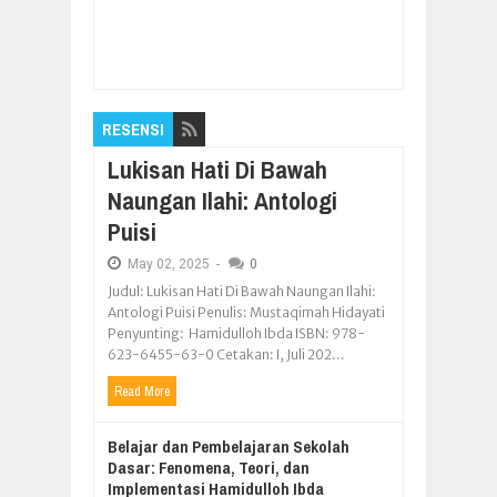
Item Reviewed:
Lowongan Kerja PT Sumber
Bintang Rejeki Minimal Lulusan SD
Rating:
5
Reviewed By:
Pilar Nusantara
RESENSI
Lukisan Hati Di Bawah
Naungan Ilahi: Antologi
Puisi
May
02,
2025
-
0
Judul: Lukisan Hati Di Bawah Naungan Ilahi:
Antologi Puisi Penulis: Mustaqimah Hidayati
Penyunting: Hamidulloh Ibda ISBN: 978-
623-6455-63-0 Cetakan: I, Juli 202...
Read More
Belajar dan Pembelajaran Sekolah
Dasar: Fenomena, Teori, dan
Implementasi Hamidulloh Ibda