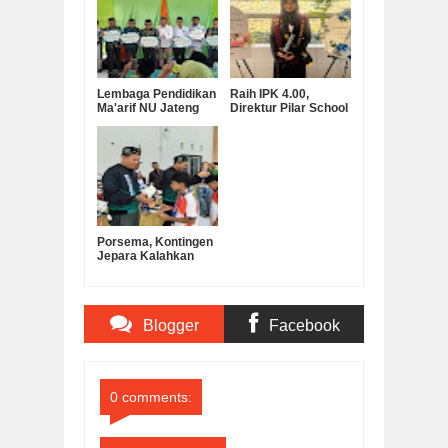
Lembaga Pendidikan
Raih IPK 4.00,
Ma'arif NU Jateng
Direktur Pilar School
Serahkan Bantuan
Dian Marta Wijayanti
Operasional MKKS
Sah Jadi Doktor
SMK Ma’arif
Manajemen
Pendidikan UNNES
Porsema, Kontingen
Jepara Kalahkan
Kabupaten
Semarang pada Final
Lomba Voli Putra
MI/SD
Blogger
Facebook
Comments
Comments
0 comments: