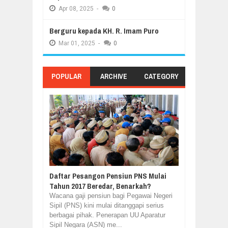
Apr
08,
2025
-
0
Berguru kepada KH. R. Imam Puro
Mar
01,
2025
-
0
POPULAR
ARCHIVE
CATEGORY
Daftar Pesangon Pensiun PNS Mulai
Tahun 2017 Beredar, Benarkah?
Wacana gaji pensiun bagi Pegawai Negeri
Sipil (PNS) kini mulai ditanggapi serius
berbagai pihak. Penerapan UU Aparatur
Sipil Negara (ASN) me...