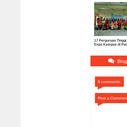
17 Perguruan Tingg
Expo Kampus di Pat
Blog
0 comments:
Post a Commen