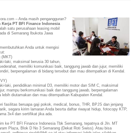
lora.com – Anda masih pengangguran?
Kerja PT BFI Finance Indonesia
salah satu perusahaan leasing mobil
rada di Semarang Ibukota Jawa
 membutuhkan Anda untuk mengisi
kut:
g (MKT)
ki-laki, maksimal berusia 30 tahun,
ederahat, memiliki komunikasi baik, tanggung jawab dan jujur, memiliki
ndiri, berpengalaman di bidang tersebut dan mau ditempatkan di Kendal.
SVY)
aki-laki, pendidikan minimal D3, memiliki motor dan SIM C, maksimal
jujur, mampu berkomunikasi baik dan tanggung jawab, berpengalaman
a lebih diutamakan dan mau ditempatkan Kabupaten Kendal.
 fasilitas beruapa gaji pokok, medical, bonus, THR, BPJS dan jenjang
rtarik, segara kirim lamaran Anda besrta daftar riwayat hidup, fotocopy KTP,
rna 3x4 dan sertifikat jika ada.
im ke PT BFI Finance Indonesia Tbk Semarang, tepatnya di Jln. MT
ram Plaza, Blok D No 3 Semarang (Dekat Roti Swiss). Atau bisa
mail: ardhimaz.rinaldi@bfi.co.id atau informasi lebih jelas silahkan