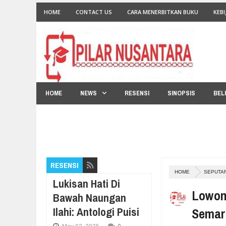
HOME
CONTACT US
CARA MENERBITKAN BUKU
KEBI
HOME
NEWS
RESENSI
SINOPSIS
BEL
RESENSI
HOME
SEPUTA
Lukisan Hati Di
Lowon
Bawah Naungan
Ilahi: Antologi Puisi
Semar