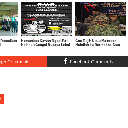
i Ramaikan
Komunitas Kawan Ngopi Pati
Gus Rojih Ubab Maimoen:
i
Naikkan Gengsi Budaya Lokal
Nahdlah itu Bermakna Satu
Lewat Membatik Rokok
Gerak
ger Comments
Facebook Comments
t