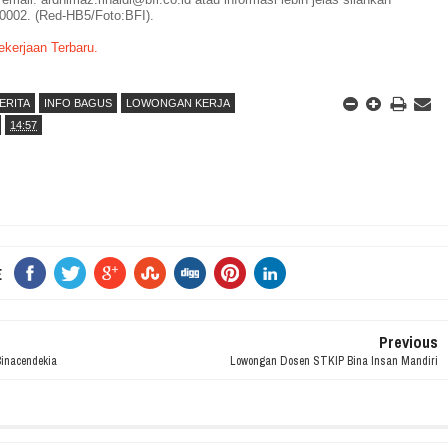
0002. (Red-HB5/Foto:BFI).
kerjaan Terbaru.
ERITA
INFO BAGUS
LOWONGAN KERJA
14:57
E
Previous
inacendekia
Lowongan Dosen STKIP Bina Insan Mandiri